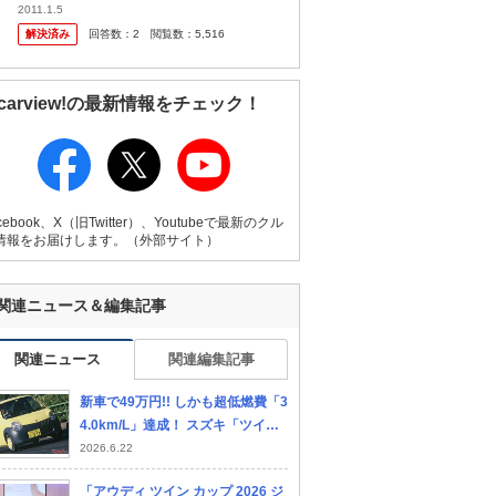
2011.1.5
解決済み
回答数：
2
閲覧数：
5,516
carview!の最新情報をチェック！
cebook、X（旧Twitter）、Youtubeで最新のクル
情報をお届けします。（外部サイト）
関連ニュース＆編集記事
関連ニュース
関連編集記事
新車で49万円!! しかも超低燃費「3
4.0km/L」達成！ スズキ「ツイ
ン」の挑戦と誤算
2026.6.22
「アウディ ツイン カップ 2026 ジ