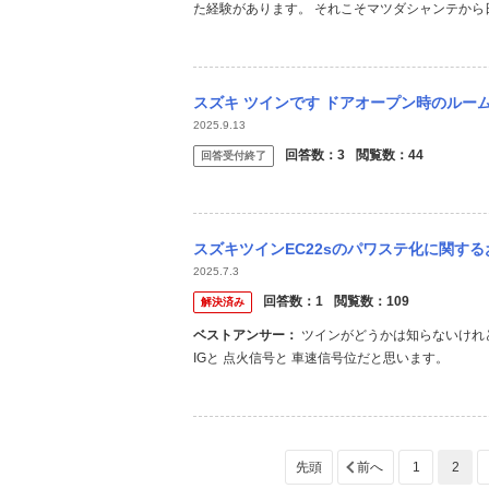
た経験があります。 それこそマツダシャンテから
士の叔父がK6Aターボに換装して楽しんでいまし
した。 結局ツインは常連客に販売しましたが、ノー
スズキ ツインです ドアオープン時のルームランプ点灯
2025.9.13
回答数：
3
閲覧数：
44
回答受付終了
スズキツインEC22sのパワステ化に関するお知恵をお借りしたく質問します。 現在は元
2025.7.3
回答数：
1
閲覧数：
109
解決済み
ベストアンサー：
ツインがどうかは知らないけれど。。。 電動パワステでしょうか？ スズキの電動パワステは大抵 電源と
IGと 点火信号と 車速信号位だと思います。
1
2