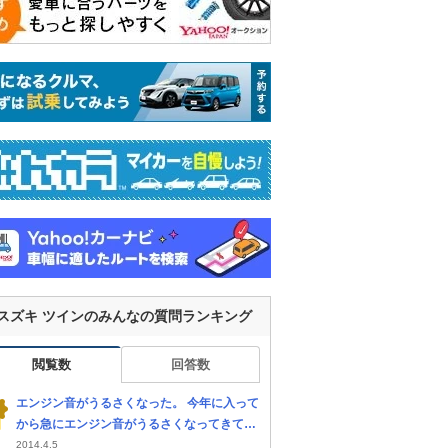
スズキ ツインのみんなの質問ランキング
閲覧数
回答数
エンジン音がうるさくなった。 今年に入って
から急にエンジン音がうるさくなってきて、
回転数によってはシフトレバーやアクセルペ
2014.4.5