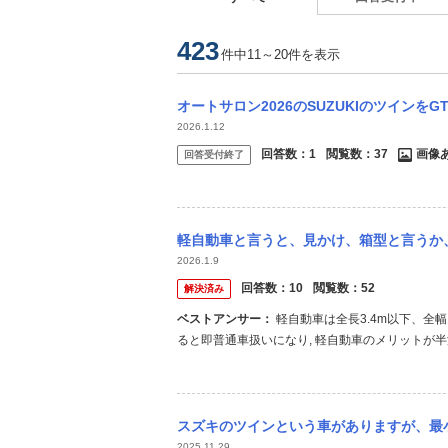
423
件中11～20件を表示
オートサロン2026のSUZUKIのツインをGT-
2026.1.12
回答数：
1
閲覧数：
37
画像
回答受付終了
軽自動車と言うと、見かけ、箱型と言うか、弁当型
2026.1.9
回答数：
10
閲覧数：
52
解決済み
ベストアンサー：
軽自動車は全長3.4m以下、全幅1.48m以下、全高2.0m以下でなければならない. これらを1mmでも超え
ると即普通車扱いになり, 軽自動車のメリットが半減
で作ろうとすると当然車内も狭くなるし安全性能な
このためほどんどの軽自動車は全長が3.395...
スズキのツインという車がありますが、最小回転半径は3.6mです。近所に４.0mの道路
2025.11.29