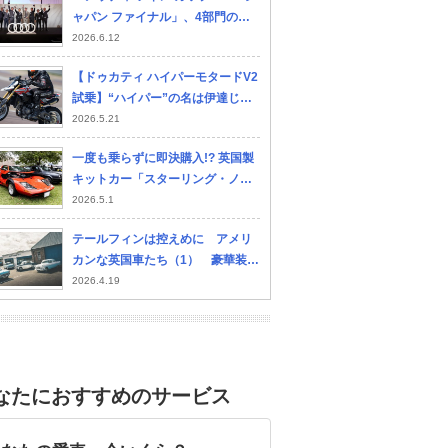
ャパン ファイナル」、4部門の日
本代表が決定…7月に世界大会予備
2026.6.12
予選へ
【ドゥカティ ハイパーモタードV2
試乗】“ハイパー”の名は伊達じゃ
ない！ ライダーを昂らせる新世代
2026.5.21
モタード…佐川健太郎
一度も乗らずに即決購入!? 英国製
キットカー「スターリング・ノヴ
ァ」を「モノタロウ」と「eBay」
2026.5.1
で部品調達して直す不思議な愛車
テールフィンは控えめに アメリ
生活
カンな英国車たち（1） 豪華装備
で訴えるフォード・ゾディアック
2026.4.19
とオースチンA105
なたにおすすめのサービス