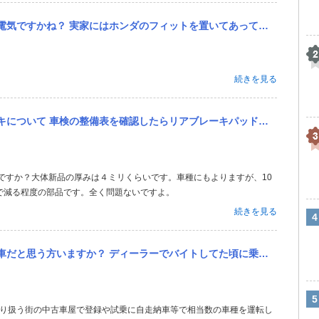
てあって、父が私の所有物を使っており、傷をつけられています。（７８歳） 東京で、スズキのツイン、二人のりの、...
続きを見る
キパッドが3mmとなっていたのですがこれは大丈夫なのでしょうか？ フロントブレーキが7mmに対してだいぶ差があ...
で減る程度の部品です。全く問題ないですよ。
続きを見る
た頃に乗用車、トラック、バス、キャンピングカーなど1000台以上の車に乗りましたが、スズキのツインが一番乗りや...