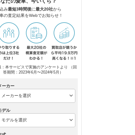
あなたの愛車、今いくら？
ホンダ N-ONE
ダイハツ ムーヴキャン
三菱
込み
最短3時間後
に
最大20社
から
バス
車の査定結果をWebでお知らせ！
1：本サービスで実施のアンケートより （回
答期間：2023年6月〜2024年5月）
メーカー
モデル
年式