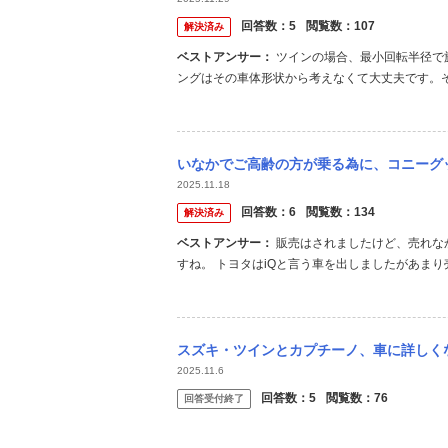
回答数：
5
閲覧数：
107
解決済み
ベストアンサー：
ツインの場合、最小回転半径で旋回したときフロントのオーバーハングは15cmほどでリヤのオーバーハ
ングはその車体形状から考えなくて大丈夫です。
7.6mでした。道路の両脇が垂直の壁だった場合
み出してもタイヤさえ路面から落ちなければ良いなら約
いなかでご高齢の方が乗る為に、コニーグッピーみたいな車種？が
2025.11.18
回答数：
6
閲覧数：
134
解決済み
ベストアンサー：
販売はされましたけど、売れなかったんですよ。 スズキがTWINと言う車を出しました。売れなかったで
すね。 トヨタはiQと言う車を出しましたがあま
てしまいました。 まだ、スマートは残って居ます
ましたが、売れずになくなりました。 トヨタは、ト
スズキ・ツインとカプチーノ、車に詳しく
2025.11.6
回答数：
5
閲覧数：
76
回答受付終了