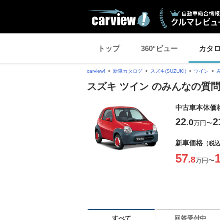
トップ
360°ビュー
カタ
carview!
新車カタログ
スズキ(SUZUKI)
ツイン
スズキ ツイン のみんなの質問 
中古車本体価
22
2
.0
万円
〜
新車価格
（税
57
.8
万円
〜
すべて
回答受付中