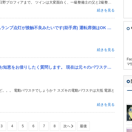
日野プロフィアまで。 ツインは大変面白く、一級整備士の父と2級整備
た。 私も当時の愛車がトヨタIQで超コンパクトカーが輝いていた時代で
続きを見る
マルでも充分に楽しかった...
が接触不良みたいです(助手席) 運転席側はOK どこをいじれば治りますか？
続きを見る
Fa
マ
々のパワステレスです、純正EC22sのパワステ一式を揃えて 挑もうかと思っていますが、配線関係が難しいと思って...
続きを見る
3
4
5
6
7
8