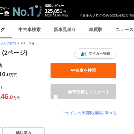
掲載レビュー
325,851
件
時点
※新車カタログのある自動車総合情報
2026.08.06
ログ
中古車検索
新車見積り
車買取
ニュース
みんなの質問
2ページ目
(2ページ)
マイカー登録
格
中古車を検索
10
.0
万円
込）
新車見積もりスタート
146
.0
万円
ツインの車買取相場を調べる
解決済み