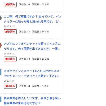
ダルまで振動が伝わってきます。 （アイドリ
解決済み
回答数：
6
閲覧数：
51,080
ングは問題なく静かです） エン...
この車、何て車種ですか？ 走っていて、バッ
クミラーに映った軽と思われる車です。 どの
自動車メーカーの、カーラインナップを見て
2013.6.15
も、 見つかりません。 特徴は丸いヘッドラ
解決済み
回答数：
3
閲覧数：
24,561
イトと、グリルと一体化した...
スズキのソリオバンデットを買って４ヶ月に
なります。色々問題が出てきますが、一番引
っかかるのが、燃費です。 エネチャージでリ
2016.6.30
ッター２７㎞が謳い文句ですが、片道２００
解決済み
回答数：
3
閲覧数：
10,248
ｋｍの中国道を２往復、平均スピー...
スズキツインとスマートkどちらがオススメ
ですかメリットデメリットも教えて下さい。
自分的にはツインが好きですがスマートも気
2013.7.8
になってしまいどちらがいいこれはやめた方
解決済み
回答数：
3
閲覧数：
7,390
がいいと言うことを教えて下さい！
軽自動車を購入したいです。全長が最も短い
軽自動車の車名は何ですか？