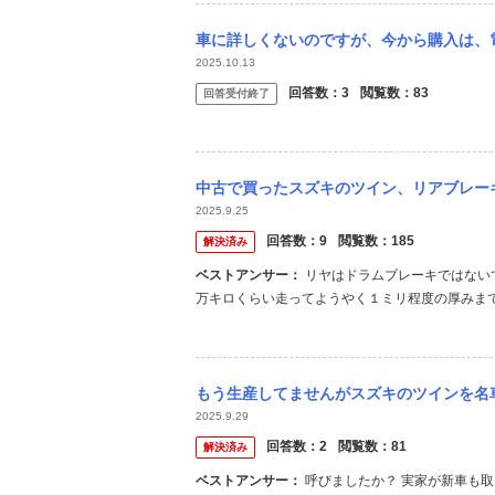
車に詳しくないのですが、今から購入は、電気ですかね？ 実家にはホンダのフィットを置い
2025.10.13
回答数：
3
閲覧数：
83
回答受付終了
中古で買ったスズキのツイン、リアブレーキについて 車検の整備表を確認したらリアブレー
2025.9.25
回答数：
9
閲覧数：
185
解決済み
ベストアンサー：
リヤはドラムブレーキではないですか？大体新品の厚みは４ミリくらいです。車種にもよりますが、10
万キロくらい走ってようやく１ミリ程度の厚みま
もう生産してませんがスズキのツインを名車だと思う方いますか？ ディーラーでバイトして
2025.9.29
回答数：
2
閲覧数：
81
解決済み
ベストアンサー：
呼びましたか？ 実家が新車も取り扱う街の中古車屋で登録や試乗に自走納車等で相当数の車種を運転し