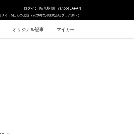
ログイン
[
新規取得
]
Yahoo! JAPAN
サイト5社との比較（2026年2月株式会社プラグ調べ）
オリジナル記事
マイカー