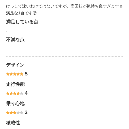
けっして速いわけではないですが、高回転が気持ち良すぎます☺️
満足な1台です😚
満足している点
-
不満な点
-
デザイン
5
走行性能
4
乗り心地
3
積載性