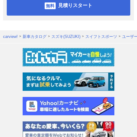
見積りスタート
carview!
新車カタログ
スズキ(SUZUKI)
スイフトスポーツ
ユーザ