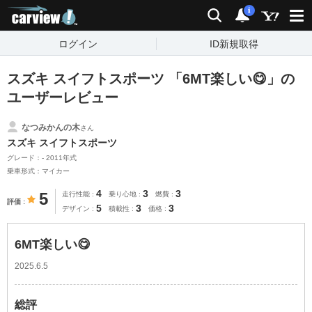
carview!
検索
通知
i
ログイン
ID新規取得
スズキ スイフトスポーツ 「6MT楽しい😋」の
ユーザーレビュー
なつみかんの木
さん
スズキ スイフトスポーツ
グレード：- 2011年式
乗車形式：マイカー
4
3
3
5
走行性能
乗り心地
燃費
評価
5
3
3
デザイン
積載性
価格
6MT楽しい😋
2025.6.5
総評