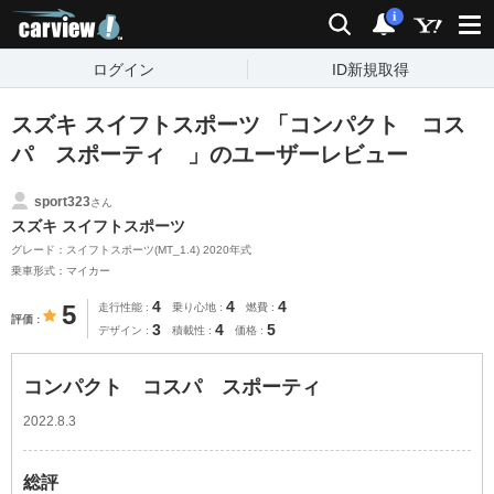
carview!
検索
通知
i
ログイン
ID新規取得
スズキ スイフトスポーツ 「コンパクト コス
パ スポーティ 」のユーザーレビュー
sport323
さん
スズキ スイフトスポーツ
グレード：スイフトスポーツ(MT_1.4) 2020年式
乗車形式：マイカー
4
4
4
5
走行性能
乗り心地
燃費
評価
3
4
5
デザイン
積載性
価格
コンパクト コスパ スポーティ
2022.8.3
総評