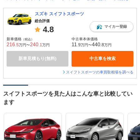
スズキ スイフトスポーツ
総合評価
マイカー登録
4.8
新車価格
中古車本体価格
（税込）
216
240
11
440
.5
.1
.9
.8
万円〜
万円
万円〜
万円
新車見積もり(無料)
中古車を検索
スイフトスポーツの車買取相場を調べる
スイフトスポーツを見た人はこんな車と比較してい
ます