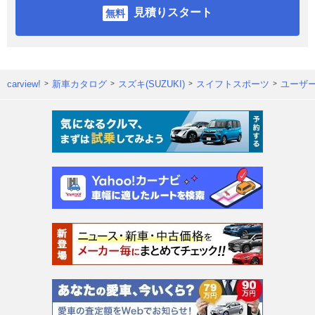
見積りスタート
carview!
新車カタログ
スズキ(SUZUKI)
スイフトスポーツ
ユーザ