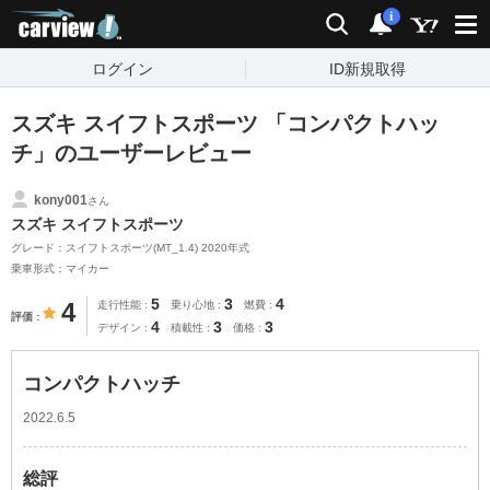
carview!
検索
通知
i
ログイン
ID新規取得
スズキ スイフトスポーツ 「コンパクトハッ
チ」のユーザーレビュー
kony001
さん
スズキ スイフトスポーツ
グレード：スイフトスポーツ(MT_1.4) 2020年式
乗車形式：マイカー
5
3
4
4
走行性能
乗り心地
燃費
評価
4
3
3
デザイン
積載性
価格
コンパクトハッチ
2022.6.5
総評