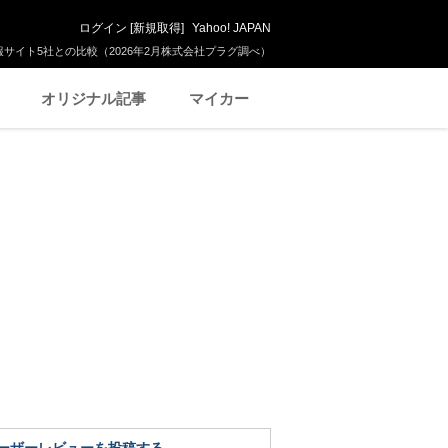
ログイン
[
新規取得
]
Yahoo! JAPAN
サイト5社との比較（2026年2月株式会社プラグ調べ）
オリジナル記事
マイカー