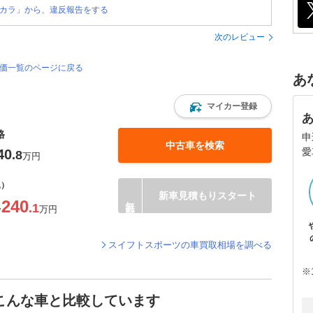
カラ」から、違反報告をする
次のレビュー
評価一覧のページに戻る
あ
マイカー登録
格
申
中古車を検索
愛
40
.8
万円
込）
新車見積もりスタート
240
.1
〜
万円
スイフトスポーツの車買取相場を調べる
※
こんな車と比較しています