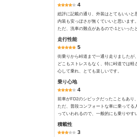
4
総評に記載の通り、外装はとてもいいと
内装も安っぽさが無くていいと思います
ただ、洗車の難点があるので-1といった
走行性能
5
街乗りから峠道まで一通り走りましたが
どこもストレスもなく、特に峠道では軽
心して乗れ、とても楽しいです。
乗り心地
4
前車がFD2のシビックだったこともあり
ただ、普段コンフォートな車に乗ってる
っていわれるので、一般的にも乗りやす
積載性
3