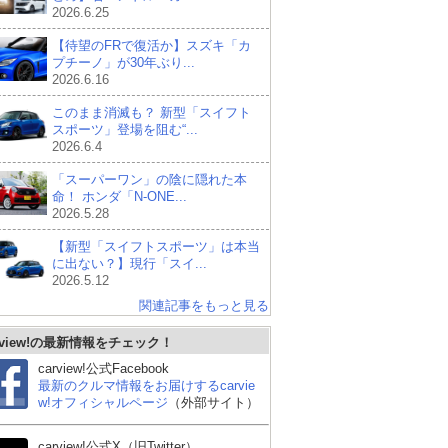
2026.6.25
【待望のFRで復活か】スズキ「カ
プチーノ」が30年ぶり...
2026.6.16
このまま消滅も？ 新型「スイフト
スポーツ」登場を阻む“...
2026.6.4
「スーパーワン」の陰に隠れた本
命！ ホンダ「N-ONE...
2026.5.28
【新型「スイフトスポーツ」は本当
に出ない？】現行「スイ...
2026.5.12
関連記事をもっと見る
rview!の最新情報をチェック！
carview!公式Facebook
最新のクルマ情報をお届けするcarvie
w!オフィシャルページ
（外部サイト）
carview!公式X（旧Twitter）