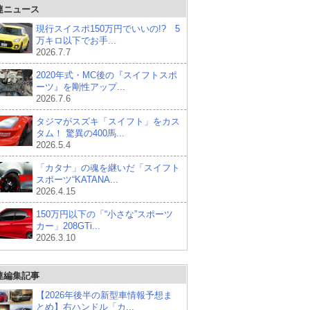
連ニュース
現行スイスポ150万円でいいの!? 5
万キロ以下でお手...
2026.7.7
2020年式・MC後の『スイフトスポ
ーツ』を剛性アップ...
2026.7.6
タジマがスズキ「スイフト」をカス
タム！ 驚異の400馬...
2026.5.4
「カタナ」の魂を継いだ「スイフト
スポーツ“KATANA...
2026.4.15
150万円以下の「“小さな”スポーツ
カー」208GTi...
2026.3.10
連編集記事
【2026年後半の新型車情報予想ま
とめ】右ハンドル「カ...