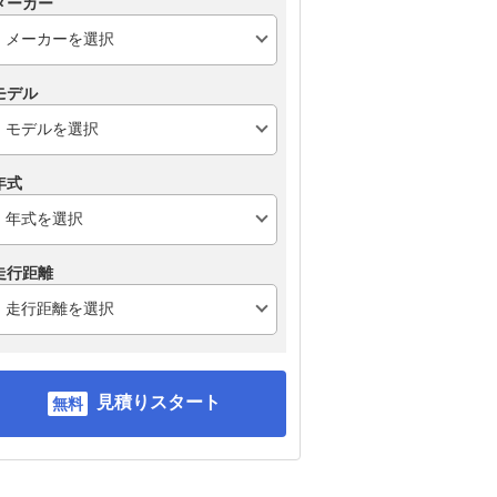
メーカー
モデル
トヨタ ヤリス
ダイハツ ミライース
日産
年式
走行距離
見積りスタート