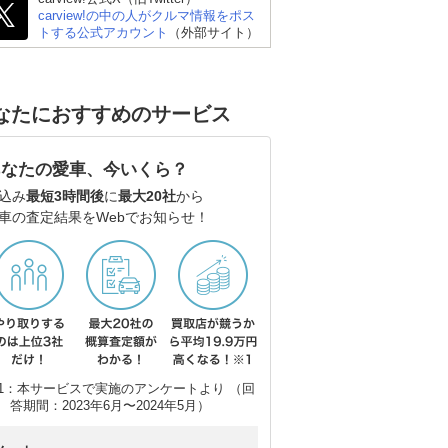
carview!の中の人がクルマ情報をポス
トする公式アカウント
（外部サイト）
なたにおすすめのサービス
あなたの愛車、今いくら？
込み
最短3時間後
に
最大20社
から
車の査定結果をWebでお知らせ！
1：本サービスで実施のアンケートより （回
答期間：2023年6月〜2024年5月）