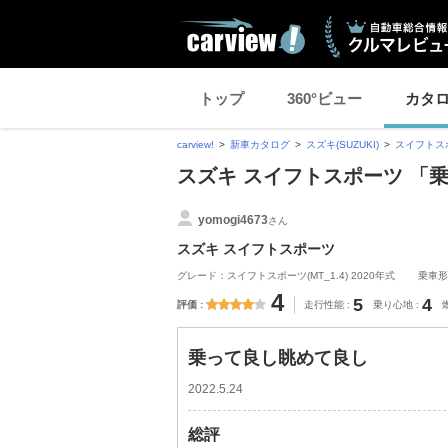
トップ
360°ビュー
カタ
carview!
新車カタログ
スズキ(SUZUKI)
スイフトス
スズキ スイフトスポーツ 「
yomogi4673
さん
スズキ スイフトスポーツ
グレード：スイフトスポーツ(MT_1.4) 2020年式
乗車形
4
5
4
評価
走行性能
乗り心地
乗って良し眺めて良し
2022.5.24
総評