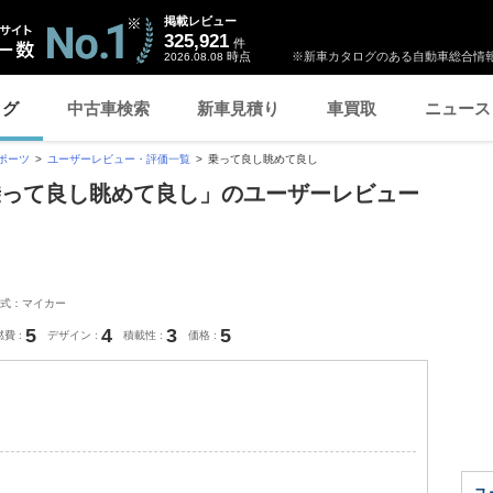
掲載レビュー
325,921
件
時点
※新車カタログのある自動車総合情報
2026.08.08
ログ
中古車検索
新車見積り
車買取
ニュース
ポーツ
ユーザーレビュー・評価一覧
乗って良し眺めて良し
乗って良し眺めて良し」のユーザーレビュー
式：マイカー
5
4
3
5
燃費
デザイン
積載性
価格