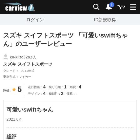
carview!
検索
通知
i
ログイン
ID新規取得
スズキ スイフトスポーツ 「可愛いswiftちゃ
ん」のユーザーレビュー
ko-ki zc32s
さん
スズキ スイフトスポーツ
グレード：- 2011年式
乗車形式：マイカー
4
1
4
5
走行性能
乗り心地
燃費
評価
4
2
-
デザイン
積載性
価格
可愛いswiftちゃん
2021.6.4
総評