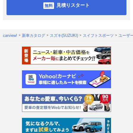
見積りスタート
carview!
新車カタログ
スズキ(SUZUKI)
スイフトスポーツ
ユーザ