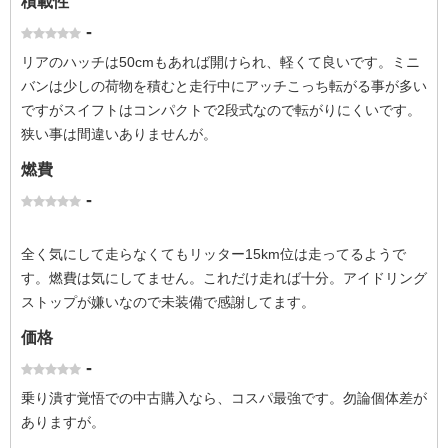
積載性
-
リアのハッチは50cmもあれば開けられ、軽くて良いです。ミニ
バンは少しの荷物を積むと走行中にアッチこっち転がる事が多い
ですがスイフトはコンパクトで2段式なので転がりにくいです。
狭い事は間違いありませんが。
燃費
-
全く気にして走らなくてもリッター15km位は走ってるようで
す。燃費は気にしてません。これだけ走れば十分。アイドリング
ストップが嫌いなので未装備で感謝してます。
価格
-
乗り潰す覚悟での中古購入なら、コスパ最強です。勿論個体差が
ありますが。