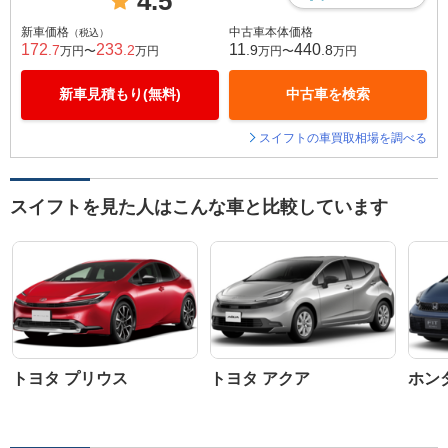
4.5
新車価格
中古車本体価格
（税込）
172
233
11
440
.7
.2
.9
.8
万円〜
万円
万円〜
万円
新車見積もり(無料)
中古車を検索
スイフトの車買取相場を調べる
スイフトを見た人はこんな車と比較しています
トヨタ プリウス
トヨタ アクア
ホン