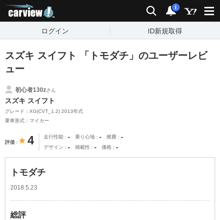
carview!
検索
通知
i
ログイン
ID新規取得
スズキ スイフト 「トモダチ」のユーザーレビ
ュー
初心者130z
さん
スズキ スイフト
グレード：XG(CVT_1.2) 2013年式
乗車形式：マイカー
-
-
-
4
走行性能
乗り心地
燃費
評価
-
-
-
デザイン
積載性
価格
トモダチ
2018.5.23
総評