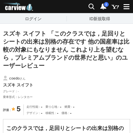
carview!
検索
通知
i
ログイン
ID新規取得
スズキ スイフト 「このクラスでは，足回りと
シートの出来は別格の存在です 他の国産車は比
較の対象にもなりません これより上を望むな
ら，プレミアムブランドの世界だと思い」のユ
ーザーレビュー
coedo
さん
スズキ スイフト
グレード：-
乗車形式：レンタカー
-
-
-
5
走行性能
乗り心地
燃費
評価
-
-
-
デザイン
積載性
価格
このクラスでは，足回りとシートの出来は別格の