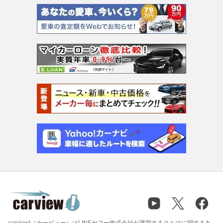
carview!（カービュー）はLINEヤフー株式会社が運営するクルマに関するあ