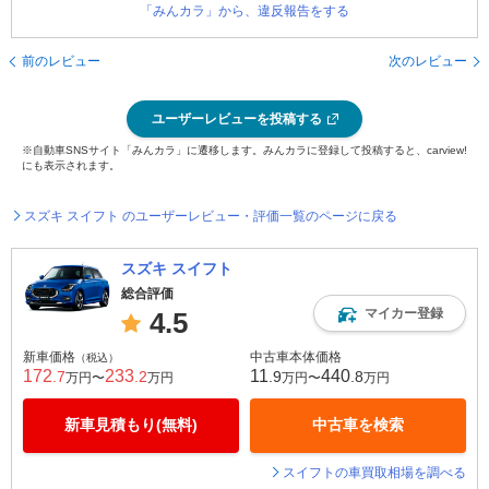
「みんカラ」から、違反報告をする
前のレビュー
次のレビュー
ユーザーレビューを投稿する
※自動車SNSサイト「みんカラ」に遷移します。みんカラに登録して投稿すると、carview!
にも表示されます。
スズキ スイフト のユーザーレビュー・評価一覧のページに戻る
スズキ スイフト
総合評価
マイカー登録
4.5
新車価格
中古車本体価格
（税込）
172
233
11
440
.7
.2
.9
.8
万円〜
万円
万円〜
万円
新車見積もり(無料)
中古車を検索
スイフトの車買取相場を調べる