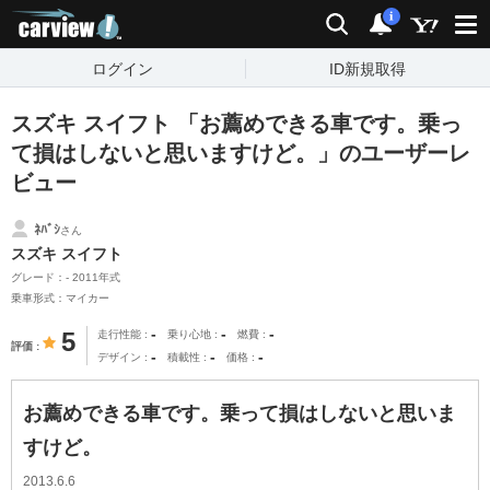
carview!
検索
通知
i
ログイン
ID新規取得
スズキ スイフト 「お薦めできる車です。乗っ
て損はしないと思いますけど。」のユーザーレ
ビュー
ﾈﾊﾞｼ
さん
スズキ スイフト
グレード：- 2011年式
乗車形式：マイカー
-
-
-
5
走行性能
乗り心地
燃費
評価
-
-
-
デザイン
積載性
価格
お薦めできる車です。乗って損はしないと思いま
すけど。
2013.6.6