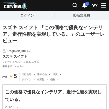
carview!
検索
通知
i
ログイン
ID新規取得
スズキ スイフト 「この価格で優良なインテリ
ア、走行性能を実現している。」のユーザーレ
ビュー
Reginleif_001
さん
スズキ スイフト
グレード：XL(MT_1.2) 2010年式
乗車形式：マイカー
-
-
-
5
走行性能
乗り心地
燃費
評価
-
-
-
デザイン
積載性
価格
この価格で優良なインテリア、走行性能を実現し
ている。
2012.2.12