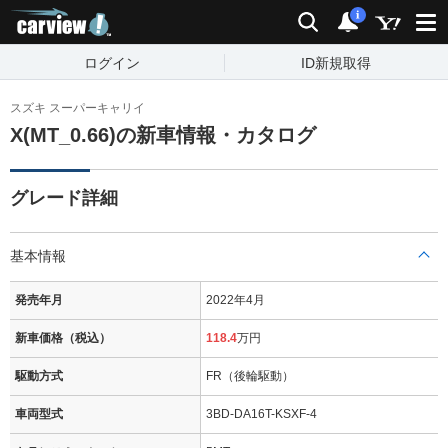
carview!
検索
通知
i
ログイン
ID新規取得
スズキ スーパーキャリイ
X(MT_0.66)の新車情報・カタログ
グレード詳細
基本情報
発売年月
2022年4月
新車価格（税込）
118.4
万円
駆動方式
FR（後輪駆動）
車両型式
3BD-DA16T-KSXF-4