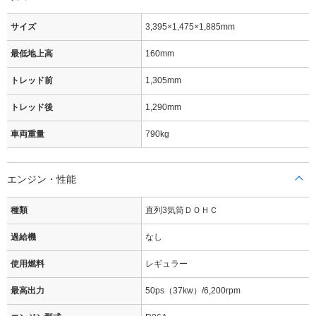
サイズ
3,395×1,475×1,885mm
最低地上高
160mm
トレッド前
1,305mm
トレッド後
1,290mm
車両重量
790kg
エンジン・性能
種類
直列3気筒ＤＯＨＣ
過給機
なし
使用燃料
レギュラー
最高出力
50ps（37kw）/6,200rpm