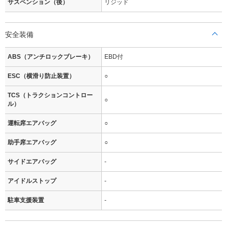
サスペンション（後）
リジッド
安全装備
ABS（アンチロックブレーキ）
EBD付
ESC（横滑り防止装置）
○
TCS（トラクションコントロー
○
ル）
運転席エアバッグ
○
助手席エアバッグ
○
サイドエアバッグ
-
アイドルストップ
-
駐車支援装置
-