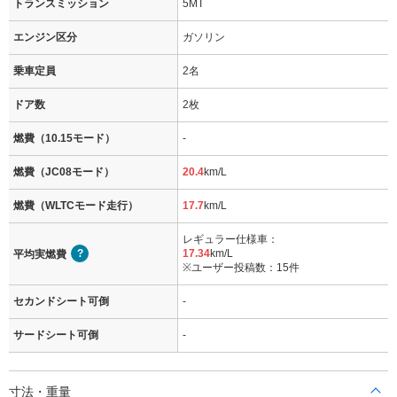
トランスミッション
5MT
エンジン区分
ガソリン
乗車定員
2名
ドア数
2枚
燃費（10.15モード）
-
燃費（JC08モード）
20.4
km/L
燃費（WLTCモード走行）
17.7
km/L
レギュラー仕様車：
17.34
km/L
平均実燃費
※ユーザー投稿数：15件
セカンドシート可倒
-
サードシート可倒
-
寸法・重量