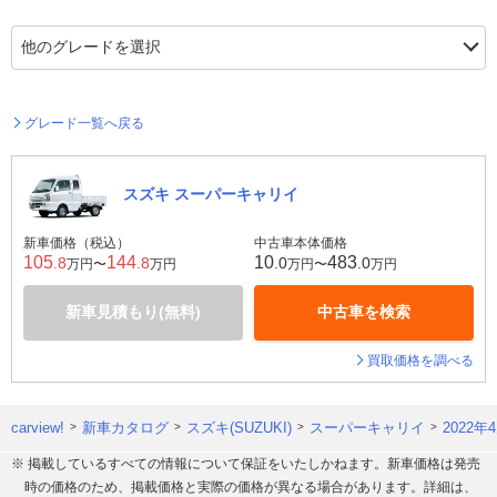
グレード一覧へ戻る
スズキ スーパーキャリイ
新車価格（税込）
中古車本体価格
105
144
10
483
.8
.8
.0
.0
万円〜
万円
万円〜
万円
新車見積もり(無料)
中古車を検索
買取価格を調べる
carview!
新車カタログ
スズキ(SUZUKI)
スーパーキャリイ
2022
※ 掲載しているすべての情報について保証をいたしかねます。新車価格は発売
時の価格のため、掲載価格と実際の価格が異なる場合があります。詳細は、