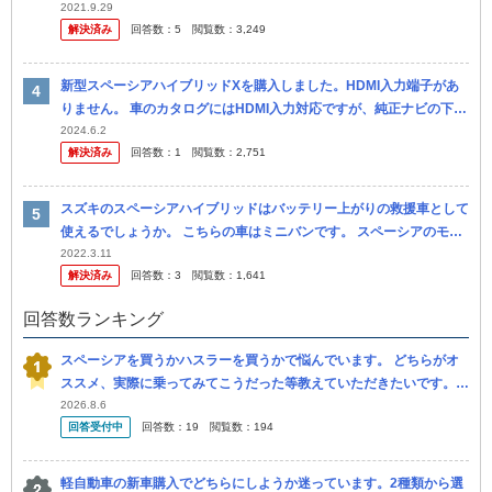
示は13.3になっています。 平日は片道6キロの職場まで乗ります ...
2021.9.29
解決済み
回答数：
5
閲覧数：
3,249
新型スペーシアハイブリッドXを購入しました。HDMI入力端子があ
りません。 車のカタログにはHDMI入力対応ですが、純正ナビの下に
あるUSB入力端子にHDMIケーブルとHDMI変換ケーブルでつな...
2024.6.2
解決済み
回答数：
1
閲覧数：
2,751
スズキのスペーシアハイブリッドはバッテリー上がりの救援車として
使えるでしょうか。 こちらの車はミニバンです。 スペーシアのモデ
ルは販売3年以内の現行車か一つ前のものです。 ネットで色々と調
2022.3.11
解決済み
回答数：
3
閲覧数：
1,641
べ...
回答数ランキング
スペーシアを買うかハスラーを買うかで悩んでいます。 どちらがオ
ススメ、実際に乗ってみてこうだった等教えていただきたいです。 2
0代半ば独身女性です。ガタが来るまで乗るつもりです。高速道路や
2026.8.6
回答受付中
回答数：
19
閲覧数：
194
険しい...
軽自動車の新車購入でどちらにしようか迷っています。2種類から選