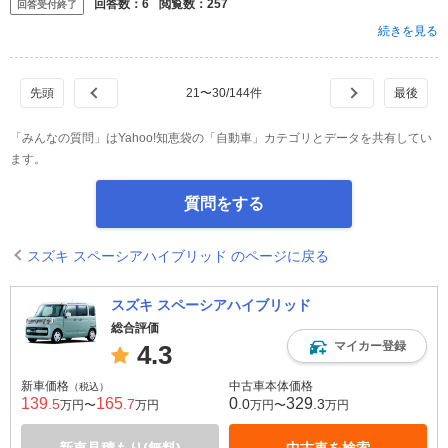
回答数：
6
閲覧数：
257
回答受付終了
続きを見る
21
〜
30
/
144
件
「みんなの質問」はYahoo!知恵袋の「自動車」カテゴリとデータを共有してい
ます。
質問をする
スズキ スペーシアハイブリッド のページに戻る
スズキ スペーシアハイブリッド
総合評価
マイカー登録
4.3
新車価格
中古車本体価格
（税込）
139
165
0
329
.5
.7
.0
.3
万円〜
万円
万円〜
万円