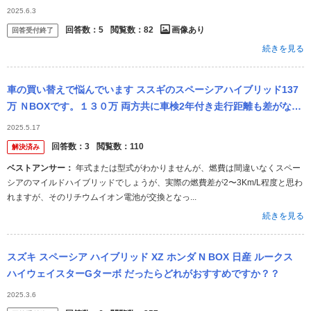
2025.6.3
回答数：
5
閲覧数：
82
画像あり
回答受付終了
続きを見る
車の買い替えで悩んでいます ススギのスペーシアハイブリッド137
万 ＮBOXです。１３０万 両方共に車検2年付き走行距離も差がなく
障害物センサー、ナビ、バックモニター付きです ＮBOXはド...
2025.5.17
回答数：
3
閲覧数：
110
解決済み
ベストアンサー：
年式または型式がわかりませんが、燃費は間違いなくスペー
シアのマイルドハイブリッドでしょうが、実際の燃費差が2〜3Km/L程度と思わ
れますが、そのリチウムイオン電池が交換となっ...
続きを見る
スズキ スペーシア ハイブリッド XZ ホンダ N BOX 日産 ルークス
ハイウェイスターGターボ だったらどれがおすすめですか？？
2025.3.6