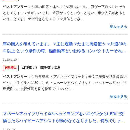
ベストアンサー：
他車の同等と比べても燃費はいいし、万が一下取りに出そう
としてもすごく値がいいです。 金額がつくということはいい車か人気があると
いうことです。 ナビ付きならエアコン操作もでき...
続きを見る
車の購入を考えています。 ⚪︎主に通勤 ⚪︎たまに高速使う ⚪︎片道30キ
ロ以上 という条件の時、軽自動車といわゆるコンパクトカーそれぞ
れおすすめの車を教えてください。私自身のチェックポイントは...
2025.9.15
回答数：
7
閲覧数：
110
解決済み
ベストアンサー：
◇軽自動車 ・アルトハイブリッド：安くて燃費が世界最高レ
ベル。上手く乗れば30いける ・スペーシアハイブリッド：ハイトール系の中で
燃費良い。走行性能も良く快適 ◇コンパク...
続きを見る
スペーシアハイブリッドXのヘッドランプをハロゲンからLEDに交
換したらハイビームアシストが効かなくなりました。何故でしょう
か?対策は有りませんか? ※carview!から投稿されたスズキ スペ
2025.9.8