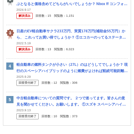
ぶとなると価格含めてどちらがいいでしょうか？ Nbox ff コンフォー
トパッケージ ミストブラック 車種 21141x3 オプシ...
2024.9.17
解決済み
回答数：
15
閲覧数：
1,151
日産のEV軽自動車サクラ233万円、実質178万円(補助金55万円）か
ら、 これってお買い得でしょうか？ ①エコカーのってるステータス
感覚が有るからお得？ まあ、エヌボックスやスペーシアハイブ...
2022.5.19
解決済み
回答数：
13
閲覧数：
6,023
軽自動車の燃料タンクが小さい（27L）のはどうしてでしょうか？ 現
行のスペーシアハイブリッドのように燃費がよければ航続可能距離6
00〜700kmはありますが。 燃費15km程度と対して燃費の良く...
2025.9.29
回答受付終了
回答数：
12
閲覧数：
306
中古軽自動車についての質問です。 ２つで迷ってます。皆さんの意
見を聞かせてください。お願いします。 ①スズキ スペーシアハイブ
リッドG 21式、2.4万キロ ②日産 デイズルークス660X Vセ...
2023.9.13
回答受付終了
回答数：
10
閲覧数：
373