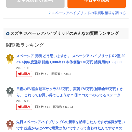
新車見積もり(無料)
中古車を検索
スペーシアハイブリッドの車買取相場を調べる
スズキ スペーシアハイブリッドのみんなの質問ランキング
閲覧数ランキング
スペーシア 見積 どう思いますか。 スペーシア ハイブリッドX 2型 20
21/3初年度登録 距離3,000キロ 本体価格138万円 諸費用約138,000円
(次回車検とそれまでのメンテナンス...
2022.1.10
解決済み
回答数：
3
閲覧数：
7,883
日産のEV軽自動車サクラ233万円、実質178万円(補助金55万円）か
ら、 これってお買い得でしょうか？ ①エコカーのってるステータス
感覚が有るからお得？ まあ、エヌボックスやスペーシアハイブ...
2022.5.19
解決済み
回答数：
13
閲覧数：
6,023
先日スペーシアハイブリッドGの新車を納車したんですが燃費が悪い
です 担当からは22kで燃費は良いですよって言われたんですが車の表