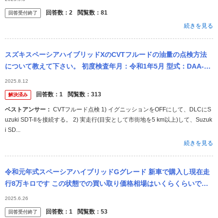
ー...
回答数：
2
閲覧数：
81
回答受付終了
続きを見る
スズキスペーシアハイブリッドXのCVTフルードの油量の点検方法
について教えて下さい。 初度検査年月：令和1年5月 型式：DAA-M
K53S 冷間時又は暖気後（10〜20分間走行後）、エンジン...
2025.8.12
回答数：
1
閲覧数：
313
解決済み
ベストアンサー：
CVTフルード点検 1) イグニッションをOFFにして、DLCにS
uzuki SDT-IIを接続する。 2) 実走行(目安として市街地を5 km以上)して、Suzuk
i SD...
続きを見る
令和元年式スペーシアハイブリッドGグレード 新車で購入し現在走
行8万キロです この状態での買い取り価格相場はいくらくらいでし
ょうか？
2025.6.26
回答数：
1
閲覧数：
53
回答受付終了