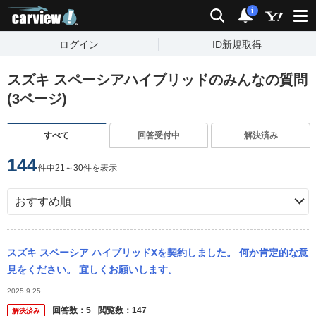
carview!
検索
通知
i
ログイン
ID新規取得
スズキ スペーシアハイブリッドのみんなの質問
(3ページ)
すべて
回答受付中
解決済み
144
件中21～30件を表示
スズキ スペーシア ハイブリッドXを契約しました。 何か肯定的な意
見をください。 宜しくお願いします。
2025.9.25
回答数：
5
閲覧数：
147
解決済み