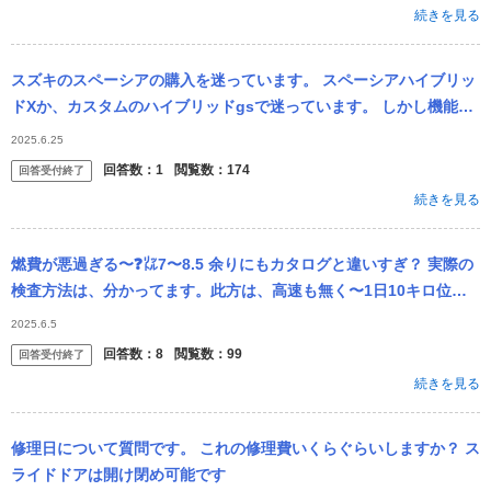
続きを見る
スズキのスペーシアの購入を迷っています。 スペーシアハイブリッ
ドXか、カスタムのハイブリッドgsで迷っています。 しかし機能的
な面でいくとGの方がいいかなと思います。サーキュレーターやシ
2025.6.25
ートヒー...
回答数：
1
閲覧数：
174
回答受付終了
続きを見る
燃費が悪過ぎる〜❓️㍑7〜8.5 余りにもカタログと違いすぎ？ 実際の
検査方法は、分かってます。此方は、高速も無く〜1日10キロ位の
普通道路を毎日走るだけ、エアコンは使う機会は多いけど〜❓️スピ...
2025.6.5
回答数：
8
閲覧数：
99
回答受付終了
続きを見る
修理日について質問です。 これの修理費いくらぐらいしますか？ ス
ライドドアは開け閉め可能です