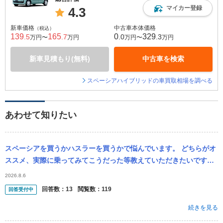
マイカー登録
4.3
新車価格
中古車本体価格
（税込）
139
165
0
329
.5
.7
.0
.3
万円〜
万円
万円〜
万円
新車見積もり(無料)
中古車を検索
スペーシアハイブリッドの車買取相場を調べる
あわせて知りたい
スペーシアを買うかハスラーを買うかで悩んでいます。 どちらがオ
ススメ、実際に乗ってみてこうだった等教えていただきたいです。
20代半ば独身女性です。ガタが来るまで乗るつもりです。高速道路
2026.8.6
や険しい...
回答数：
13
閲覧数：
119
回答受付中
続きを見る