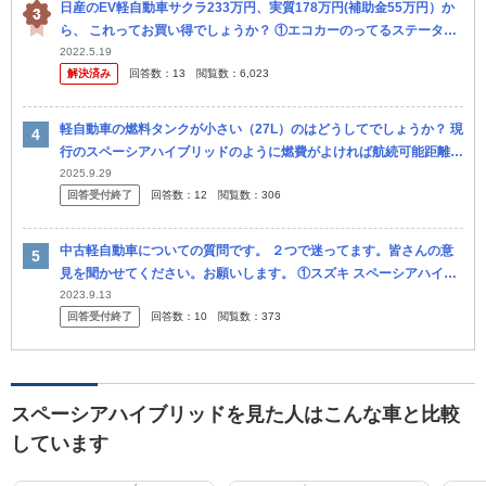
日産のEV軽自動車サクラ233万円、実質178万円(補助金55万円）か
ら、 これってお買い得でしょうか？ ①エコカーのってるステータス
感覚が有るからお得？ まあ、エヌボックスやスペーシアハイブ...
2022.5.19
解決済み
回答数：
13
閲覧数：
6,023
軽自動車の燃料タンクが小さい（27L）のはどうしてでしょうか？ 現
行のスペーシアハイブリッドのように燃費がよければ航続可能距離6
00〜700kmはありますが。 燃費15km程度と対して燃費の良く...
2025.9.29
回答受付終了
回答数：
12
閲覧数：
306
中古軽自動車についての質問です。 ２つで迷ってます。皆さんの意
見を聞かせてください。お願いします。 ①スズキ スペーシアハイブ
リッドG 21式、2.4万キロ ②日産 デイズルークス660X Vセ...
2023.9.13
回答受付終了
回答数：
10
閲覧数：
373
スペーシアハイブリッドを見た人はこんな車と比較
しています