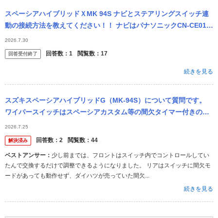
スペーシアハイブリッドＸMK 94S ナビとステアリングスイッチ連
動の接続方法を教えてください！！ ナビはパナソニックCN-CE01W
DA、ハーネス（S-2599）で接続したいのですが、普通にS...
2026.7.30
回答数：
1
閲覧数：
17
回答受付終了
続きを見る
スズキスペーシアハイブリッドG（MK-94S）について質問です。
ワイパースイッチはスペーシアカスタム等の間欠タイマー付きのワ
イパースイッチ に加工なしで交換できますか？
2026.7.25
回答数：
2
閲覧数：
44
解決済み
ベストアンサー：
少し前までは、フロントはスイッチ内でコントロールしてい
たんで交換するだけで調整できるようになりました。 リアはスイッチに間欠モ
ードがあっても動作せず、ダイハツが売っていた間欠...
続きを見る