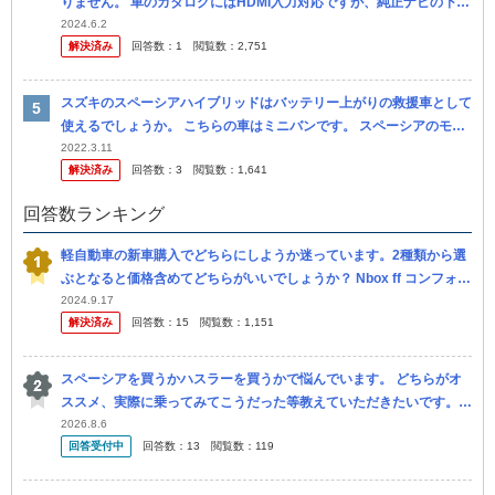
りません。 車のカタログにはHDMI入力対応ですが、純正ナビの下に
あるUSB入力端子にHDMIケーブルとHDMI変換ケーブルでつな...
2024.6.2
解決済み
回答数：
1
閲覧数：
2,751
スズキのスペーシアハイブリッドはバッテリー上がりの救援車として
使えるでしょうか。 こちらの車はミニバンです。 スペーシアのモデ
ルは販売3年以内の現行車か一つ前のものです。 ネットで色々と調
2022.3.11
解決済み
回答数：
3
閲覧数：
1,641
べ...
回答数ランキング
軽自動車の新車購入でどちらにしようか迷っています。2種類から選
ぶとなると価格含めてどちらがいいでしょうか？ Nbox ff コンフォー
トパッケージ ミストブラック 車種 21141x3 オプシ...
2024.9.17
解決済み
回答数：
15
閲覧数：
1,151
スペーシアを買うかハスラーを買うかで悩んでいます。 どちらがオ
ススメ、実際に乗ってみてこうだった等教えていただきたいです。 2
0代半ば独身女性です。ガタが来るまで乗るつもりです。高速道路や
2026.8.6
回答受付中
回答数：
13
閲覧数：
119
険しい...