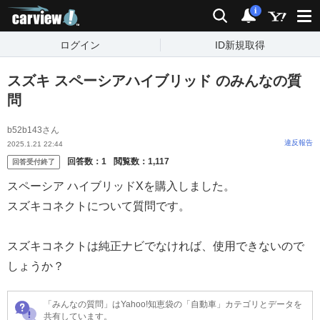
carview!
検索
通知
i
ログイン
ID新規取得
スズキ スペーシアハイブリッド のみんなの質
問
b52b143さん
違反報告
2025.1.21 22:44
回答数：
1
閲覧数：
1,117
回答受付終了
スペーシア ハイブリッドXを購入しました。
スズキコネクトについて質問です。
スズキコネクトは純正ナビでなければ、使用できないので
しょうか？
「みんなの質問」はYahoo!知恵袋の「自動車」カテゴリとデータを
共有しています。