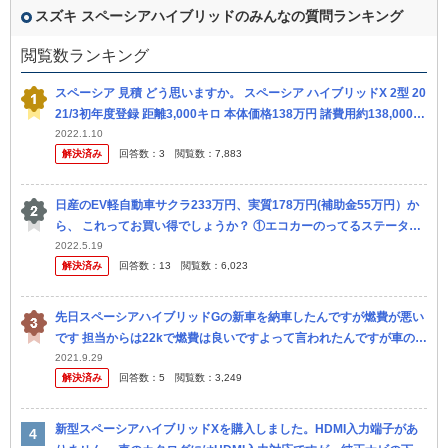
スズキ スペーシアハイブリッドのみんなの質問ランキング
閲覧数ランキング
スペーシア 見積 どう思いますか。 スペーシア ハイブリッドX 2型 20
21/3初年度登録 距離3,000キロ 本体価格138万円 諸費用約138,000円
(次回車検とそれまでのメンテナンス...
2022.1.10
解決済み
回答数：
3
閲覧数：
7,883
日産のEV軽自動車サクラ233万円、実質178万円(補助金55万円）か
ら、 これってお買い得でしょうか？ ①エコカーのってるステータス
感覚が有るからお得？ まあ、エヌボックスやスペーシアハイブ...
2022.5.19
解決済み
回答数：
13
閲覧数：
6,023
先日スペーシアハイブリッドGの新車を納車したんですが燃費が悪い
です 担当からは22kで燃費は良いですよって言われたんですが車の表
示は13.3になっています。 平日は片道6キロの職場まで乗ります ...
2021.9.29
解決済み
回答数：
5
閲覧数：
3,249
新型スペーシアハイブリッドXを購入しました。HDMI入力端子があ