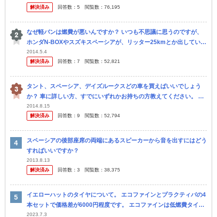
解決済み
回答数：
5
閲覧数：
76,195
なぜ軽バンは燃費が悪いんですか？ いつも不思議に思うのですが、
ホンダN-BOXやスズキスペーシアが、リッター25kmとか出している
のに、なぜダイハツアトレーやスズキエブリィワゴンは、リッター1
2014.5.4
解決済み
回答数：
7
閲覧数：
52,821
4...
タント、スペーシア、デイズルークスどの車を買えばいいでしょう
か？ 車に詳しい方、すでにいずれかお持ちの方教えてください。 現
在普通車(アベンシス)に乗っていますが増車を考えています。 家族構
2014.8.15
解決済み
回答数：
9
閲覧数：
52,794
成は...
スペーシアの後部座席の両端にあるスピーカーから音を出すにはどう
すればいいですか？
2013.8.13
解決済み
回答数：
3
閲覧数：
38,375
イエローハットのタイヤについて。 エコファインとプラクティバの4
本セットで価格差が6000円程度です。 エコファインは低燃費タイヤ
ですが、5万キロ走行した場合にプラクティバとのガソリン代の差
2023.7.3