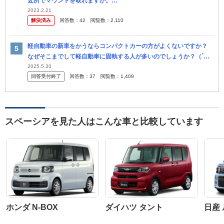
近所でマウントを取れますか。
・・・・・・・・・・・・・・・・・・・・・ 最近は３ナンバーセ
2023.2.21
解決済み
回答数：
42
閲覧数：
2,110
ダンと軽自動車が同じ値段だそうですが。 ...
軽自動車の新車をかうならコンパクトカーの方がよくないですか？
なぜそこまでして軽自動車に固執する人が多いのでしょうか？（´・
ω・｀） 今や、ワゴンRやスペーシア、タント、NBOXなどの軽自動
2025.5.30
回答受付終了
回答数：
37
閲覧数：
1,409
車は...
スペーシアを見た人はこんな車と比較しています
ホンダ N-BOX
ダイハツ タント
日産