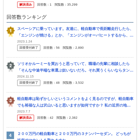
解決済み
回答数：
1
閲覧数：
35,299
は...
回答数ランキング
スペーシアに乗っています。友達に、軽自動車で長距離走行したら、
「エンジンが焼ける」とか、「エンジンがオーバヒートするから、や
めといた方がいい」と言われました。 私は旅行が好きなので、長距
2023.1.24
回答受付終了
回答数：
56
閲覧数：
2,890
離走行し...
ソリオかルーミーを買おうと思っていて、職場の先輩に相談したら
「そんな中途半端な車選ぶ奴いないだろ。それ買うくらいならタント
やスペーシアを買えよ。使い勝手変わらないから。」と言われまし
2024.11.15
回答受付終了
回答数：
48
閲覧数：
3,532
た。 「軽自...
軽自動車は恥ずかしいというコメントをよく見るのですが、軽自動車
でも裕福な人は沢山いると思いますが如何ですか？ 私の近所の地主
はデカい輸入住宅でビルトインガレージの家。 ジムニーとスペーシ
2023.7.7
解決済み
回答数：
42
閲覧数：
2,382
アカスタ...
２００万円の軽自動車と２００万円の３ナンバーセダン。 どっちが