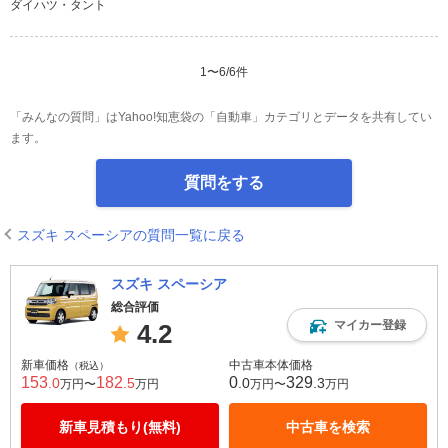
ダイハツ・タント
1
〜
6
/
6
件
「みんなの質問」はYahoo!知恵袋の「自動車」カテゴリとデータを共有してい
ます。
質問をする
スズキ スペーシアの質問一覧に戻る
スズキ スペーシア
総合評価
マイカー登録
4.2
新車価格
中古車本体価格
（税込）
153
182
0
329
.0
.5
.0
.3
万円〜
万円
万円〜
万円
新車見積もり(無料)
中古車を検索