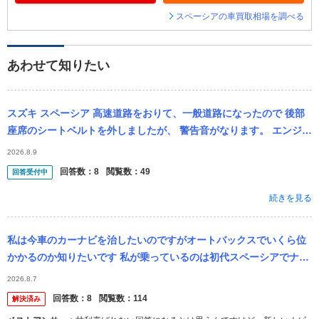
スペーシアの車買取相場を調べる
あわせて知りたい
スズキ スペーシア 高速道路をおりて、一般道路になったので 後部
座席のシートベルトを外しましたが、 警告音がなります。 エンジン
を切ればいいかもしれませんが、そのまま走行するのがほとんどな
2026.8.9
ので、 どう
回答数：
8
閲覧数：
49
回答受付中
続きを見る
私は今車のカーナビを治したいのですがオートバックスでいくら位
かかるのか知りたいです 私が乗っているのは初代スペーシアでナビ
が画面はつくのですが最初の交通規則に従い運転してくださいとい
2026.8.7
う画面のまま...
回答数：
8
閲覧数：
114
解決済み