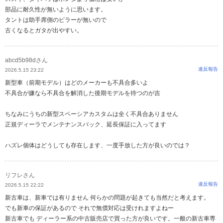
部品に耐久性が無いように思います。
タントは助手席側のピラーが無いので
古くなるとガタが出やすい。
abcd5b98dさん
違反報告
2026.5.15 23:22
新型車（前期モデル）はどのメーカーも不具合多いよ
不具合が嫌なら不具合を解消した後期モデルを待つのが吉
ちなみにうちの新型スペーシアカスタムは全く不具合ありません
正規ディーラでメンテナンスパック、延長保証に入ってます
ハズレ個体はどうしても存在します、一度手放した方が良いのでは？
リフレさん
違反報告
2026.5.15 22:22
新古車は、新車では有りません 何らかの問題が起きても当然だと考えます。
でも新車の保証があるので それで無償対応は受けれますよねー
新古車でも ディーラー系の中古販売店で買った方が良いです。一般の新古車専