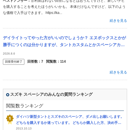
ベストアンサー：
甘利喜ばれない回答になるとは思うんですけど、新しいナビ
を購入することを考えたほうがいいかも。 本体だけなんですけど、以下のよう
な価格で入手はできます。 https://ka...
続きを見る
デイライトってやった方がいいのでしょうか？ エヌボックスとかが
勝手につくのは分かりますが、タントカスタムとかスペーシアカス
タムでたまにつけてる人は手動ですよね 私の車はデイライトはない
2026.8.6
のですが...
回答数：
7
閲覧数：
114
回答受付終了
続きを見る
スズキ スペーシアのみんなの質問ランキング
閲覧数ランキング
ダイハツ新型タントとスズキのスペーシア、ダメ出しお願いします。
どちらを購入するか迷っています。 どちらか購入した方、決め手は
何でしたか。 お店で見ましたが、外観もあまりかわらないイメージ...
2013.10.13