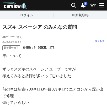
carview!
検索
通知
i
ログイン
ID新規取得
スズキ スペーシア のみんなの質問
abc********さん
違反報告
2026.5.15 21:54
回答数：
6
閲覧数：
171
回答受付終了
車について
ずっとスズキのスペーシア ユーザーですが
考えてみると故障が多いって思いました
前の車は新古(700キロ)3年目3万キロでエアコンから煙が出
て修理
焼けてたらしい