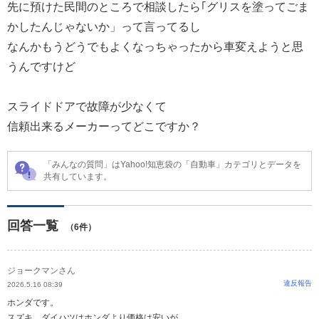
先に預けた民間のところで相談したら｢グリスを塗ってごま
かしたんじゃないか」って言ってるし
なんかもうどうでもよくなっちゃったから車変えようと思
うんですけど
スライドドアで故障が少なくて
信頼出来るメーカーってどこですか？
「みんなの質問」はYahoo!知恵袋の「自動車」カテゴリとデータを
共有しています。
回答一覧
（6件）
ジョークマンさん
違反報告
2026.5.16 08:39
ホンダです。
スズキ、ダイハツはホンダより価格は安いが