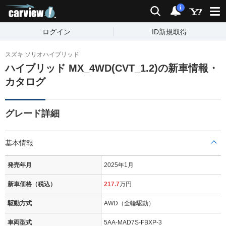
carview!
検索
通知
i
ログイン
ID新規取得
スズキ ソリオハイブリッド
ハイブリッド MX_4WD(CVT_1.2)の新車情報・
カタログ
グレード詳細
基本情報
発売年月
2025年1月
新車価格（税込）
217.7
万円
駆動方式
AWD（全輪駆動）
車両型式
5AA-MAD7S-FBXP-3