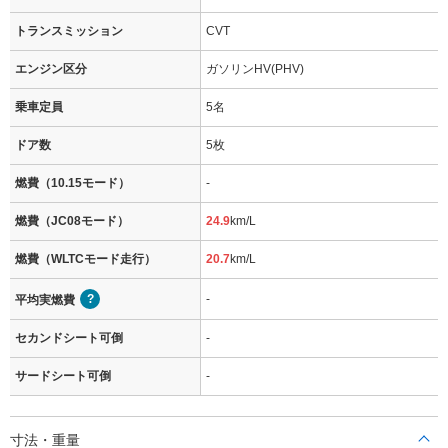
トランスミッション
CVT
エンジン区分
ガソリンHV(PHV)
乗車定員
5名
ドア数
5枚
燃費（10.15モード）
-
燃費（JC08モード）
24.9
km/L
燃費（WLTCモード走行）
20.7
km/L
-
平均実燃費
セカンドシート可倒
-
サードシート可倒
-
寸法・重量