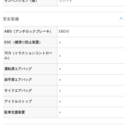
サスペンション（後）
リジッド
安全装備
ABS（アンチロックブレーキ）
EBD付
ESC（横滑り防止装置）
○
TCS（トラクションコントロー
○
ル）
運転席エアバッグ
○
助手席エアバッグ
○
サイドエアバッグ
○
アイドルストップ
○
駐車支援装置
○