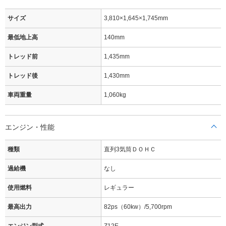
サイズ
3,810×1,645×1,745mm
最低地上高
140mm
トレッド前
1,435mm
トレッド後
1,430mm
車両重量
1,060kg
エンジン・性能
種類
直列3気筒ＤＯＨＣ
過給機
なし
使用燃料
レギュラー
最高出力
82ps（60kw）/5,700rpm