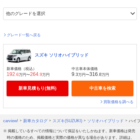
グレード一覧へ戻る
スズキ ソリオハイブリッド
新車価格（税込）
中古車本体価格
192
264
9
316
.6
.9
.3
.8
万円〜
万円
万円〜
万円
新車見積もり(無料)
中古車を検索
買取価格を調べる
carview!
新車カタログ
スズキ(SUZUKI)
ソリオハイブリッド
ハイブ
※ 掲載しているすべての情報について保証をいたしかねます。新車価格は発売
時の価格のため、掲載価格と実際の価格が異なる場合があります。詳細は、