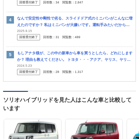
回答受付終了
回答数：
34
閲覧数：
2,847
ます。 夫
なんで安定性や剛性で劣る、スライドドア式のミニバンがこんなに増
えたのですか？ 私はミニバンが大嫌いです。運転手みたいだからで
す。 乗って走りが楽しめません。 一人で大きなトヨタアルファード
2025.9.15
回答受付終了
回答数：
31
閲覧数：
489
を乗り...
もしアナタ様が、この中の新車から車を買うとしたら、どれにします
か？ 理由も教えてください。 トヨタ・・・アクア、ヤリス、ヤリス
クロス、ルーミー、パッソ、ライズ。 日産・・・・ノート、ノート
2024.5.23
回答受付終了
回答数：
28
閲覧数：
1,317
オ...
ソリオハイブリッドを見た人はこんな車と比較して
います