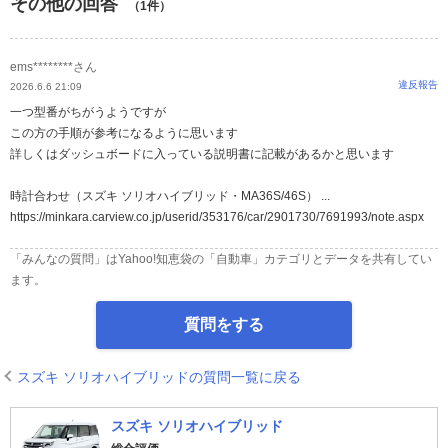
その他の回答
（1件）
ems********さん
違反報告
2026.6.6 21:09
一つ型番がちがうようですが
この方の手順が参考になるように思います
詳しくはダッシュボードに入っている説明書に記載があるかと思います
時計合わせ（スズキ ソリオハイブリッド・MA36S/46S） ...
https://minkara.carview.co.jp/userid/353176/car/2901730/7691993/note.aspx
「みんなの質問」はYahoo!知恵袋の「自動車」カテゴリとデータを共有してい
ます。
質問をする
スズキ ソリオハイブリッドの質問一覧に戻る
スズキ ソリオハイブリッド