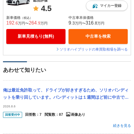
総合評価
マイカー登録
4.5
新車価格
中古車本体価格
（税込）
192
264
9
316
.6
.9
.3
.8
万円〜
万円
万円〜
万円
新車見積もり(無料)
中古車を検索
ソリオハイブリッドの車買取相場を調べる
あわせて知りたい
俺は最近免許取って、ドライブが好きすぎるため、ソリオバンディ
ットを乗り回しています。バンディットは１週間ほど前に中古で買
ったんですが、ほぼ毎日乗ってます。 とにかく、適当に少し離れた
2026.8.6
目的地を設定...
回答数：
7
閲覧数：
87
画像あり
回答受付中
続きを見る