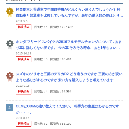
軽自動車と普通車で年間維持費がどれくらい違うんでしょうか？ 軽
自動車と普通車を比較しているんですが、最初の購入額の差はとりあ
えずおいといて、年間維持費の差がどうなるか自分なりに計算してみ
2011.5.5
解決済み
回答数：
5
閲覧数：
207,432
ました。 現
ホンダ フリード スパイクの2016フルモデルチェンジについて . あま
り車に詳しくない者です。 今の車 そろそろ寿命、あと1年ちょいで
車検切れで、車の購入を考えていますが ・荷台が広く、車中泊...
2015.10.18
解決済み
回答数：
6
閲覧数：
88,404
スズキのソリオと三菱のデリカD2 どう違うのですか 三菱の方が安い
ような感じがするのですが 安い方を購入しようと考えています
2013.9.16
解決済み
回答数：
4
閲覧数：
64,594
OEMとODMの違い教えてください。 相手方の生産はわかるのです
が・・・。
2011.8.15
解決済み
回答数：
2
閲覧数：
58,109