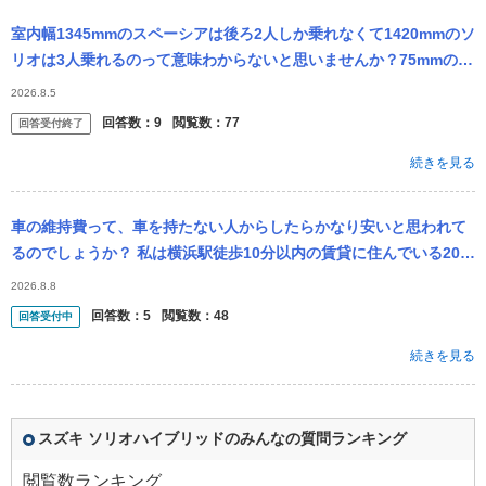
室内幅1345mmのスペーシアは後ろ2人しか乗れなくて1420mmのソ
リオは3人乗れるのって意味わからないと思いませんか？75mmの隙
間に1人乗る計算になります。
2026.8.5
回答数：
9
閲覧数：
77
回答受付終了
続きを見る
車の維持費って、車を持たない人からしたらかなり安いと思われて
るのでしょうか？ 私は横浜駅徒歩10分以内の賃貸に住んでいる20歳
代サラリーマンですが、 乗ってる車（ソリオ）をよくバカにされた
2026.8.8
り、...
回答数：
5
閲覧数：
48
回答受付中
続きを見る
スズキ ソリオハイブリッドのみんなの質問ランキング
閲覧数ランキング