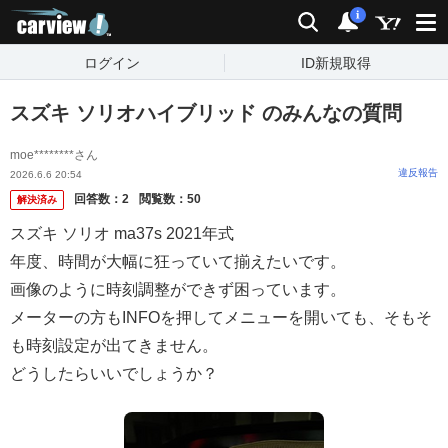
carview!
検索
通知
i
ログイン
ID新規取得
スズキ ソリオハイブリッド のみんなの質問
moe********さん
違反報告
2026.6.6 20:54
回答数：
2
閲覧数：
50
解決済み
スズキ ソリオ ma37s 2021年式
年度、時間が大幅に狂っていて揃えたいです。
画像のように時刻調整ができず困っています。
メーターの方もINFOを押してメニューを開いても、そもそ
も時刻設定が出てきません。
どうしたらいいでしょうか？