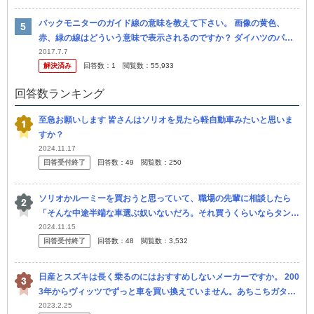
バックモニターのガイド線の意味を教えて下さい。 画像の黄色、
赤、緑の線はどういう意味で表示されるのですか？ ダイハツのパノ
ラマモニターやスズキの全方位ナビ、ほかのメーカーもありますが、
2017.7.7
解決済み
回答数：
1
閲覧数：
55,933
その中で...
回答数ランキング
至急お願いします 皆さんはソリオを見たら軽自動車みたいと思いま
すか？
2024.11.17
回答受付終了
回答数：
49
閲覧数：
250
ソリオかルーミーを買おうと思っていて、職場の先輩に相談したら
「そんな中途半端な車選ぶ奴いないだろ。それ買うくらいならタント
やスペーシアを買えよ。使い勝手変わらないから。」と言われまし
2024.11.15
回答受付終了
回答数：
48
閲覧数：
3,532
た。 「軽自...
日産とスズキは長く乗るのにはおすすめしないメーカーですか。 200
3年からヴィッツでずっと車を買い換えていません。あちこちガタも
きているので、今のヴィッツを廃車にして、新車を買おうと思ってい
2023.2.25