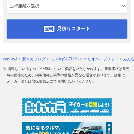
見積りスタート
carview!
新車カタログ
スズキ(SUZUKI)
ソリオハイブリッド
みんな
※ 掲載しているすべての情報について保証をいたしかねます。新車価格は発売
時の価格のため、掲載価格と実際の価格が異なる場合があります。詳細は、
メーカーまたは取扱販売店にてお問い合わせください。