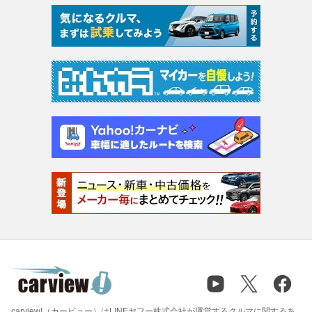
carview!（カービュー）はLINEヤフー株式会社が運営するクルマに関するあ