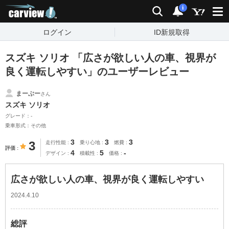
carview!
検索
通知
i
ログイン
ID新規取得
スズキ ソリオ 「広さが欲しい人の車、視界が
良く運転しやすい」のユーザーレビュー
まーぶー
さん
スズキ ソリオ
グレード：-
乗車形式：その他
3
3
3
3
走行性能
乗り心地
燃費
評価
4
5
-
デザイン
積載性
価格
広さが欲しい人の車、視界が良く運転しやすい
2024.4.10
総評