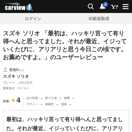
carview!
検索
通知
i
ログイン
ID新規取得
スズキ ソリオ 「最初は、ハッキリ言って有り
得へんと思ってました。それが最近、イジって
いくたびに、アリアリと思う今日この頃です。
お薦めですよ。」のユーザーレビュー
初老R
さん
スズキ ソリオ
グレード：- 2011年式
乗車形式：マイカー
-
-
-
4
走行性能
乗り心地
燃費
評価
-
-
-
デザイン
積載性
価格
最初は、ハッキリ言って有り得へんと思ってまし
た。それが最近、イジっていくたびに、アリアリ