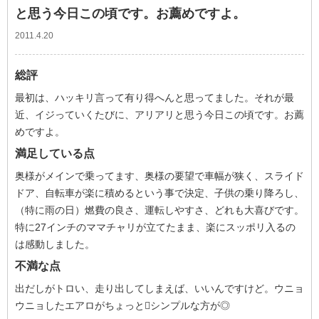
と思う今日この頃です。お薦めですよ。
2011.4.20
総評
最初は、ハッキリ言って有り得へんと思ってました。それが最
近、イジっていくたびに、アリアリと思う今日この頃です。お薦
めですよ。
満足している点
奥様がメインで乗ってます、奥様の要望で車幅が狭く、スライド
ドア、自転車が楽に積めるという事で決定、子供の乗り降ろし、
（特に雨の日）燃費の良さ、運転しやすさ、どれも大喜びです。
特に27インチのママチャリが立てたまま、楽にスッポリ入るの
は感動しました。
不満な点
出だしがトロい、走り出してしまえば、いいんですけど。ウニョ
ウニョしたエアロがちょっとシンプルな方が◎