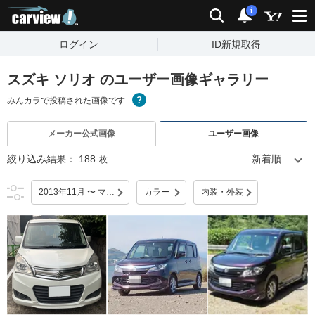
carview!
検索
通知
i
ログイン
ID新規取得
スズキ ソリオ のユーザー画像ギャラリー
みんカラで投稿された画像です
メーカー公式画像
ユーザー画像
絞り込み結果：
188
枚
2013年11月 〜 マイナーチェンジ
カラー
内装・外装