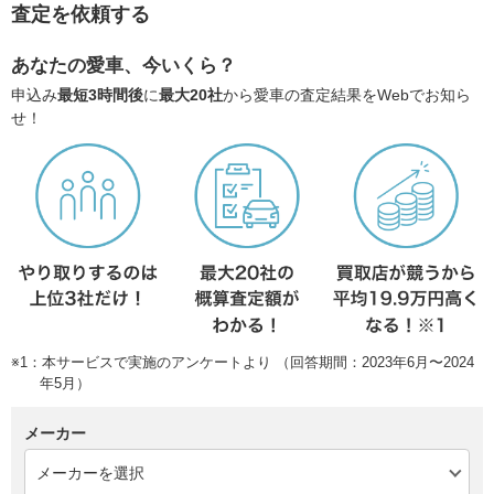
査定を依頼する
あなたの愛車、今いくら？
申込み
最短3時間後
に
最大20社
から愛車の査定結果をWebでお知ら
せ！
※1：本サービスで実施のアンケートより （回答期間：2023年6月〜2024
年5月）
メーカー