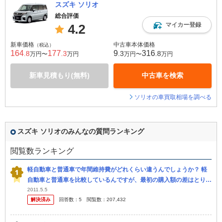
スズキ ソリオ
総合評価
マイカー登録
4.2
新車価格
中古車本体価格
（税込）
164
177
9
316
.8
.3
.3
.8
万円〜
万円
万円〜
万円
新車見積もり(無料)
中古車を検索
ソリオの車買取相場を調べる
スズキ ソリオのみんなの質問ランキング
閲覧数ランキング
軽自動車と普通車で年間維持費がどれくらい違うんでしょうか？ 軽
自動車と普通車を比較しているんですが、最初の購入額の差はとりあ
えずおいといて、年間維持費の差がどうなるか自分なりに計算してみ
2011.5.5
解決済み
回答数：
5
閲覧数：
207,432
ました。 現