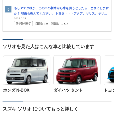
もしアナタ様が、この中の新車から車を買うとしたら、どれにします
か？ 理由も教えてください。 トヨタ・・・アクア、ヤリス、ヤリス
クロス、ルーミー、パッソ、ライズ。 日産・・・・ノート、ノート
2024.5.23
回答受付終了
回答数：
28
閲覧数：
1,317
オ...
ソリオを見た人はこんな車と比較しています
ホンダ N-BOX
ダイハツ タント
トヨ
スズキ ソリオ についてもっと詳しく