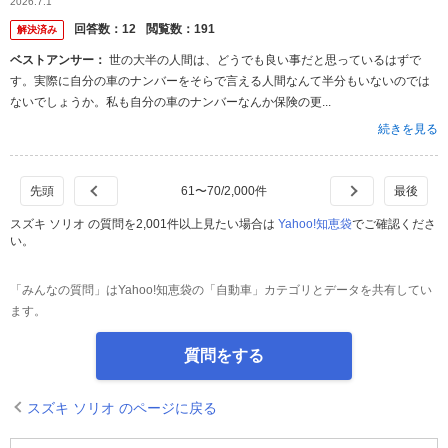
2026.7.1
ンバーがおか...
回答数：
12
閲覧数：
191
解決済み
ベストアンサー：
世の大半の人間は、どうでも良い事だと思っているはずで
す。実際に自分の車のナンバーをそらで言える人間なんて半分もいないのでは
ないでしょうか。私も自分の車のナンバーなんか保険の更...
続きを見る
61
〜
70
/
2,000
件
スズキ ソリオ の質問を2,001件以上見たい場合は
Yahoo!知恵袋
でご確認くださ
い。
「みんなの質問」はYahoo!知恵袋の「自動車」カテゴリとデータを共有してい
ます。
質問をする
スズキ ソリオ のページに戻る