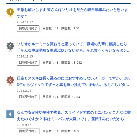
至急お願いします 皆さんはソリオを見たら軽自動車みたいと思いま
すか？
2024.11.17
回答受付終了
回答数：
49
閲覧数：
250
ソリオかルーミーを買おうと思っていて、職場の先輩に相談したら
「そんな中途半端な車選ぶ奴いないだろ。それ買うくらいならタント
やスペーシアを買えよ。使い勝手変わらないから。」と言われまし
2024.11.15
回答受付終了
回答数：
48
閲覧数：
3,532
た。 「軽自...
日産とスズキは長く乗るのにはおすすめしないメーカーですか。 200
3年からヴィッツでずっと車を買い換えていません。あちこちガタも
きているので、今のヴィッツを廃車にして、新車を買おうと思ってい
2023.2.25
回答受付終了
回答数：
34
閲覧数：
2,847
ます。 夫
なんで安定性や剛性で劣る、スライドドア式のミニバンがこんなに増
えたのですか？ 私はミニバンが大嫌いです。運転手みたいだからで
す。 乗って走りが楽しめません。 一人で大きなトヨタアルファード
2025.9.15
回答受付終了
回答数：
31
閲覧数：
489
を乗り...