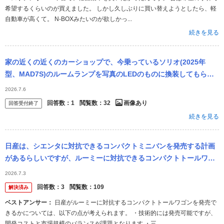
希望するくらいのが買えました。 しかし久しぶりに買い替えようとしたら、軽
自動車が高くて。 N-BOXみたいのが欲しかっ...
続きを見る
家の近くの近くのカーショップで、今乗っているソリオ(2025年
型、MAD7S)のルームランプを写真のLEDのものに換装してもらお
うと思っているのですが、こちらは25年型にも対応しているのでし
2026.7.6
ょ...
回答数：
1
閲覧数：
32
画像あり
回答受付終了
続きを見る
日産は、シエンタに対抗できるコンパクトミニバンを発売する計画
があるらしいですが、ルーミーに対抗できるコンパクトトールワゴ
ンも必要ですが、発売できると思いますか？ 日産が「小型ミニバ
2026.7.3
ン」投入へ 2...
回答数：
3
閲覧数：
109
解決済み
ベストアンサー：
日産がルーミーに対抗するコンパクトトールワゴンを発売で
きるかについては、以下の点が考えられます。 ・技術的には発売可能ですが、
開発コストと市場規模のバランスが課題となります ・三