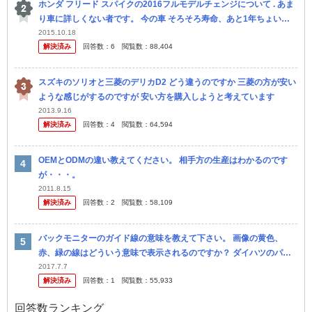
ホンダ フリード スパイクの2016フルモデルチェンジについて . あま
り車に詳しくない者です。 今の車 そろそろ寿命、あと1年ちょいで
車検切れで、車の購入を考えていますが ・荷台が広く、車中泊...
2015.10.18
解決済み
回答数：
6
閲覧数：
88,404
スズキのソリオと三菱のデリカD2 どう違うのですか 三菱の方が安い
ような感じがするのですが 安い方を購入しようと考えています
2013.9.16
解決済み
回答数：
4
閲覧数：
64,594
OEMとODMの違い教えてください。 相手方の生産はわかるのです
が・・・。
2011.8.15
解決済み
回答数：
2
閲覧数：
58,109
バックモニターのガイド線の意味を教えて下さい。 画像の黄色、
赤、緑の線はどういう意味で表示されるのですか？ ダイハツのパノ
ラマモニターやスズキの全方位ナビ、ほかのメーカーもありますが、
2017.7.7
解決済み
回答数：
1
閲覧数：
55,933
その中で...
回答数ランキング