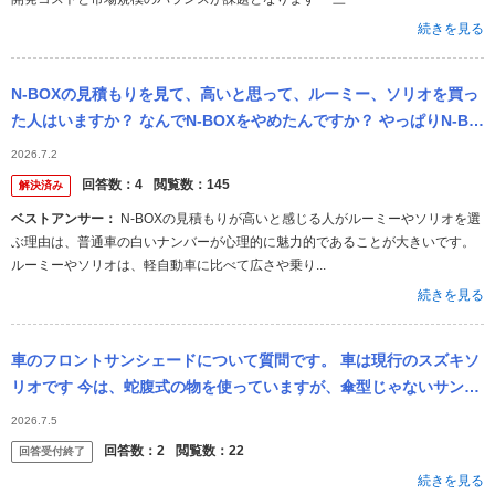
続きを見る
N-BOXの見積もりを見て、高いと思って、ルーミー、ソリオを買っ
た人はいますか？ なんでN-BOXをやめたんですか？ やっぱりN-BO
Xは軽自動車で普通車に負けますよね？ ルーミーが売れるわ...
2026.7.2
回答数：
4
閲覧数：
145
解決済み
ベストアンサー：
N-BOXの見積もりが高いと感じる人がルーミーやソリオを選
ぶ理由は、普通車の白いナンバーが心理的に魅力的であることが大きいです。
ルーミーやソリオは、軽自動車に比べて広さや乗り...
続きを見る
車のフロントサンシェードについて質問です。 車は現行のスズキソ
リオです 今は、蛇腹式の物を使っていますが、傘型じゃないサンシ
ェード（車内が傷つくとのことで）の購入を考えています 大きさは
2026.7.5
い...
回答数：
2
閲覧数：
22
回答受付終了
続きを見る