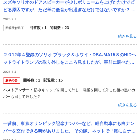
スズキソリオのドアスピーカーが少しボリュームを上げただけでビ
ビる原因ですが、ただ単に低音が出過ぎなだけではないですか？ 低
音域のイコライザーを下げたり、重低音カット機能があればONにし
2026.7.1
てみたりで...
回答数：
1
閲覧数：
23
回答受付終了
続きを見る
２０12年４登録のソリオ ブラック＆ホワイトDBA-MA15ＳのHIDヘ
ッドライトランプの取り外しをこころ見ましたが、事前に調べたピ
ンらしき物が写真でも確認しましたか？ 見当たらないのですが?
2026.7.4
ど...
回答数：
1
閲覧数：
15
解決済み
ベストアンサー：
防水キャップを回して外し、電極を回して外した後の黒いカ
バーも回して外した？
続きを見る
一昔前、東京オリンピック記念ナンバーなど、軽自動車にも白ナン
バーを交付できる時がありました。 その際、ネットで「軽に白ナン
バーはどうなのか？」みたいな論争がありましたが、その時に白ナ