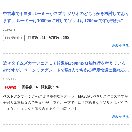
中古車でトヨタ ルーミーかスズキ ソリオのどちらかを検討しており
ます。 ルーミーは1000ccに対してソリオは1200ccですが走行に安
定性に欠けると聞いた事があります。どちらがお勧めか詳しい方...
2026.7.3
回答数：
11
閲覧数：
250
回答受付終了
続きを見る
近々タイムズカーシェアにて片道約150kmの1泊旅行を考えている
のですが、ベーシックグレードで男3人でもある程度快適に乗れるも
のはあるでしょうか またバイパスは有料の場所があるそうですが
2025.11.4
(常総等...
回答数：
6
閲覧数：
76
解決済み
ベストアンサー：
かっこよさ重視ならオーラ、MAZDA3やヤリスクロスですが
全部人気車種なので埋まりがちです。 一方で、広さ求めるならソリオはどうで
しょう。シエンタと張り合えるくらい広いです。...
続きを見る