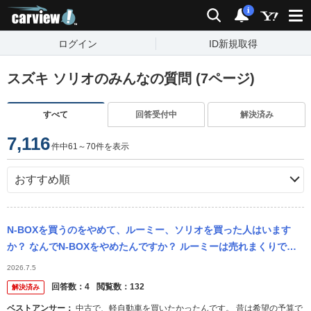
carview!
検索
通知
i
ログイン
ID新規取得
スズキ ソリオのみんなの質問 (7ページ)
すべて
回答受付中
解決済み
7,116
件中61～70件を表示
N-BOXを買うのをやめて、ルーミー、ソリオを買った人はいます
か？ なんでN-BOXをやめたんですか？ ルーミーは売れまくりです
ね。 やっぱりN-BOXは軽自動車で普通車に負けますよね？ ...
2026.7.5
回答数：
4
閲覧数：
132
解決済み
ベストアンサー：
中古で、軽自動車を買いたかったんです。 昔は希望の予算で