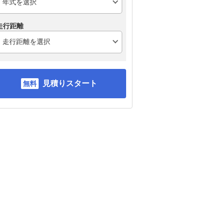
走行距離
見積りスタート
ホンダ N-WGN
ホンダ N-BOXカスタム
三