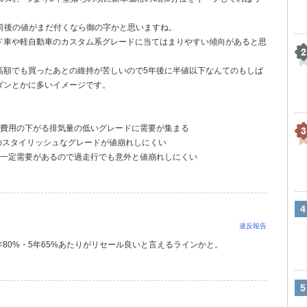
円前後の値がまだ付くなら御の字かと思いますね。
ド車や軽自動車のカスタム系グレードに当てはまりやすい傾向があると思
高額でも買ったあとの維持が苦しいので5年後に半値以下なんてのもしば
ダンとかに多いイメージです。
定費用の下がる排気量の低いグレードに需要が集まる
のスタイリッシュなグレードが値崩れしにくい
で一定需要があるので過走行でも意外と値崩れしにくい
違反報告
年80%・5年65%あたりがリセール良いと言えるラインかと。