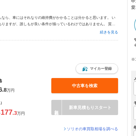
申
愛
人なら、車にはそれなりの維持費がかかることは分かると思います。 い
ありますが、誰しもが良い条件が揃っているわけではありません。 質問
思います。 車両価格を除くすべての維持費の半分ぐらいは、駐車場代が
続きを見る
10年暮らしたら、駐車場代...
※
マイカー登録
格
中古車を検索
6
.8
万円
込）
新車見積もりスタート
177
.3
〜
万円
ソリオの車買取相場を調べる