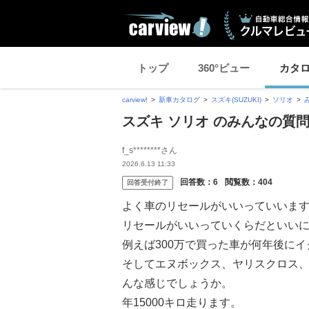
トップ
360°ビュー
カタ
carview!
新車カタログ
スズキ(SUZUKI)
ソリオ
スズキ ソリオ のみんなの質
f_s********さん
2026.6.13 11:33
回答数：
6
閲覧数：
404
回答受付終了
よく車のリセールがいいっていいま
リセールがいいっていくらだといい
例えば300万で買った車が何年後に
そしてエヌボックス、ヤリスクロス
んな感じでしょうか。
年15000キロ走ります。