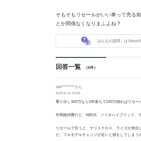
そもそもリセールがいい車って売る前
とか関係なくなりまふよね？
「みんなの質問」はYaho
回答一覧
（6件）
sdn********さん
2026.6.13 23:00
乗り出し300万なら3年落ちで240万残ればリセ
年間維持費だと、NBOX、ソリオハイブリッド、
リセールで言うと、ヤリスクロス、ライズが突出し
だ、フルモデルチェンジが近いと損をしてしまう