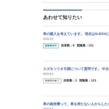
あわせて知りたい
車の購入を考えています。 現在はN-BOXに乗っています。 中古車で予算は200〜3
2026.8.6
回答数：
9
閲覧数：
151
回答受付中
スズキソリオ不調について質問です。 中古車を購入しました。先週土曜日に受け取り、土日
2026.8.6
回答数：
3
閲覧数：
123
回答受付終了
車の維持費って、車を持たない人からしたらかなり安いと思われてるのでしょうか？ 私は
2026.8.8