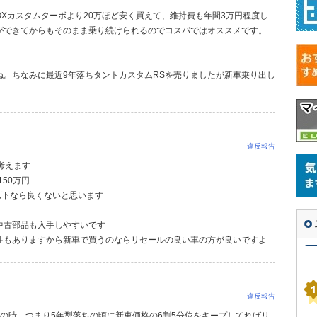
OXカスタムターボより20万ほど安く買えて、維持費も年間3万円程度し
ができてからもそのまま乗り続けられるのでコスパではオススメです。
ね。ちなみに最近9年落ちタントカスタムRSを売りましたが新車乗り出し
違反報告
考えます
50万円
以下なら良くないと思います
中古部品も入手しやすいです
性もありますから新車で買うのならリセールの良い車の方が良いですよ
違反報告
の時、つまり5年型落ちの頃に新車価格の6割5分位をキープしてればリ