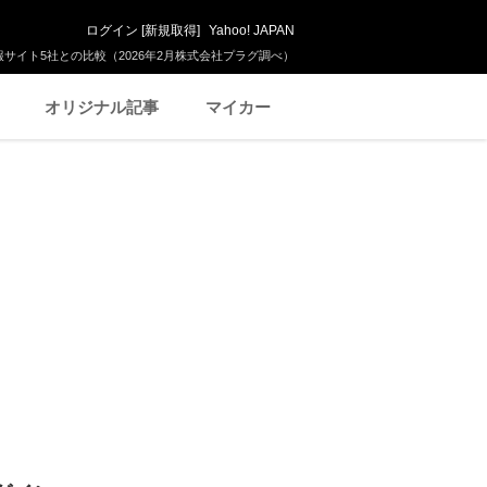
ログイン
[
新規取得
]
Yahoo! JAPAN
サイト5社との比較（2026年2月株式会社プラグ調べ）
オリジナル記事
マイカー