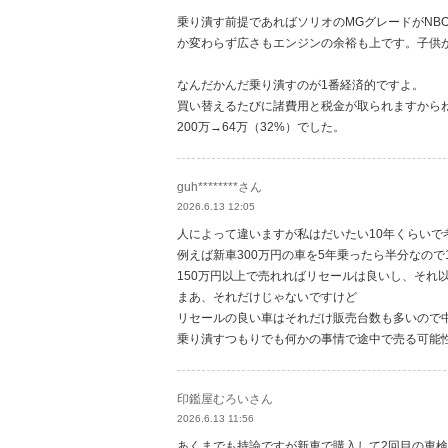
乗り潰す前提であればソリオのMGグレードがNB
か変わらず広さもエンジンの余裕も上です。子供
なんだかんだ乗り潰すのが1番経済的ですよ。
買い替えるたびに諸費用と税金が取られますから
200万→64万（32%）でした。
guh********さん
2026.6.13 12:05
人によって違いますが私はだいたい10年くらいで
例えば新車300万円の車を5年乗ったら半分なので1
150万円以上で売れればリセールは良いし、それ
まあ、それだけじゃないですけど
リセールの良い車はそれだけ販売台数も多いので
乗り潰すつもりでも何かの事情で途中で売る可能
印鑑屋むろいさん
2026.6.13 11:56
あくまでも持論ですが新車で購入して2回目の車検