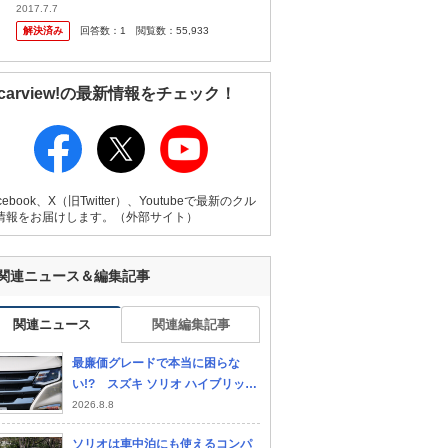
味で表示されるのですか？ ダイハツのパノラ
2017.7.7
マモニターやスズキの全方位ナビ、ほかのメ
解決済み
回答数：
1
閲覧数：
55,933
ーカーもありますが、その中で...
carview!の最新情報をチェック！
cebook、X（旧Twitter）、Youtubeで最新のクル
情報をお届けします。（外部サイト）
関連ニュース＆編集記事
関連ニュース
関連編集記事
最廉価グレードで本当に困らな
い!? スズキ ソリオ ハイブリッド
MGの装備を徹底チェック!!
2026.8.8
ソリオは車中泊にも使えるコンパ