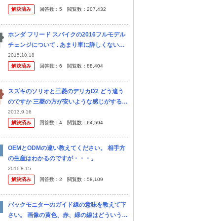
あえずおいといて、年間維持費の差がどうな
解決済み
回答数：
5
閲覧数：
207,432
るか自分なりに計算してみました。 現
ホンダ フリード スパイクの2016フルモデル
チェンジについて . あまり車に詳しくない者
です。 今の車 そろそろ寿命、あと1年ちょい
2015.10.18
で車検切れで、車の購入を考えていますが ・
解決済み
回答数：
6
閲覧数：
88,404
荷台が広く、車中泊...
スズキのソリオと三菱のデリカD2 どう違う
のですか 三菱の方が安いような感じがするの
ですが 安い方を購入しようと考えています
2013.9.16
解決済み
回答数：
4
閲覧数：
64,594
OEMとODMの違い教えてください。 相手方
の生産はわかるのですが・・・。
2011.8.15
解決済み
回答数：
2
閲覧数：
58,109
バックモニターのガイド線の意味を教えて下
さい。 画像の黄色、赤、緑の線はどういう意