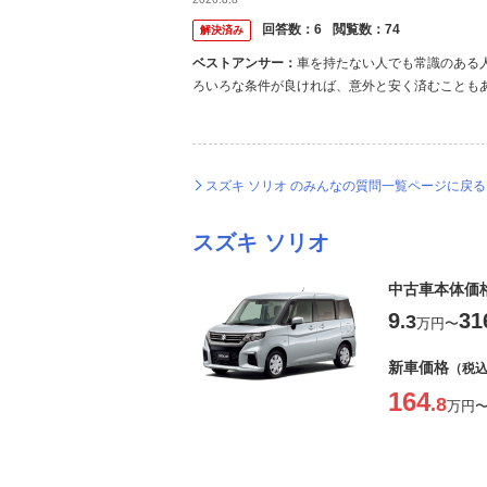
回答数：
6
閲覧数：
74
解決済み
ベストアンサー：
車を持たない人でも常識のある
ろいろな条件が良ければ、意外と安く済むことも
者さんの場合は、駐車場代２万円が極端に高いと
占めているようにも思えます。 例えば、その環境で 
スズキ ソリオ のみんなの質問一覧ページに戻る
スズキ ソリオ
中古車本体価
9
31
.3
万円
〜
新車価格
（税
164
.8
万円