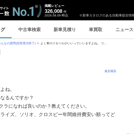
掲載レビュー
326,008
件
時点
※新車カタログのある自動車総合情報
2026.08.09
ログ
中古車検索
新車見積り
車買取
ニュース
みんなの質問(回答受付終了)
よく車のリセールがいいっていいますよね。 リ...
問
違反報告
すよね。
になるんですか？
イクラになれば良いのか？教えてください。
、ライズ、ソリオ、クロスビー年間維持費安い順ってど