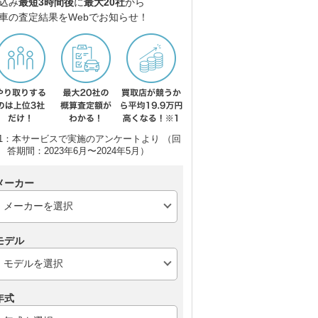
込み
最短3時間後
に
最大20社
から
車の査定結果をWebでお知らせ！
1：本サービスで実施のアンケートより （回
答期間：2023年6月〜2024年5月）
メーカー
モデル
年式