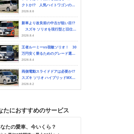
クトか!? 人気ハイトワゴンのシ
ートアレンジと寝られる広さをチ
2026.8.6
ェック!!
新車より改良前の中古が狙い目!?
スズキ ソリオを現行型と旧仕様
で比べてみた!!
2026.8.4
王者ルーミーvs宿敵ソリオ！ 30
万円安く乗るためのグレード選び
とコスパ徹底比較
2026.8.4
両側電動スライドドアは必要か!?
スズキ ソリオ ハイブリッドMXと
MZの装備差を考える
2026.8.2
なたにおすすめのサービス
あなたの愛車、今いくら？