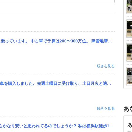
00万位。 降雪地帯なので4WDと考えています。 駐車場が狭いのと車道へ出る所の段差があるので全長が長めの車、...
続きを見る
月火と適度に動かし、昨日水曜に往復で高速含む100キロほど走行しました。 その往路到着直前、高速降りてすぐの登...
あ
続きを見る
横浜駅徒歩10分以内の賃貸に住んでいる20歳代サラリーマンですが、 乗ってる車（ソリオ）をよくバカにされたり、...