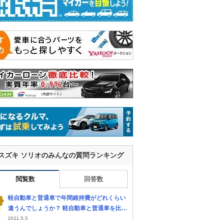
スズキ ソリオのみんなの質問ランキング
閲覧数
回答数
軽自動車と普通車で年間維持費がどれくらい
違うんでしょうか？ 軽自動車と普通車を比較
しているんですが、最初の購入額の差はとり
2011.5.5