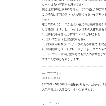
セールは良い写真かと思ってます。
例えば新車時に約200万円として5年後に130万
この傾向は年間のランコスが抑えれるハイブリッ
います。
逆に年間のランコスが金食い虫の車は新車価格が
しば見掛けますよね、ハイオク燃料の大排気量セ
1、燃料代等を含めた年間ランコスが抑えれる
2、次いでに言うと法定費用も低め
3、排気量が複数ラインナップのある車種では法
4、軽自動車はベースグレードよりも カスタム系
5、ハイブリッド等は型落ちでも法人の営業とか
大体こんな感じな気がします。
sou********さん
2026.6.13 11:51
3年70%・5年50%が一般的なリセールだから、3
人気車種だと大体このくらいはあります。
ref********さん