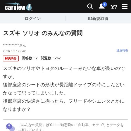
carview!
検索
通知
i
ログイン
ID新規取得
スズキ ソリオ のみんなの質問
***********さん
違反報告
2026.5.27 22:42
回答数：
7
閲覧数：
267
解決済み
スズキのソリオやトヨタのルーミーみたいな車が良いので
すが、
後部座席のシートの形状が長距離ドライブの時にしんどい
かなって思ってしまいました。
後部座席の快適さに拘ったら、フリードやシエンタとかに
なりますか？
「みんなの質問」はYahoo!知恵袋の「自動車」カテゴリとデータを
共有しています。