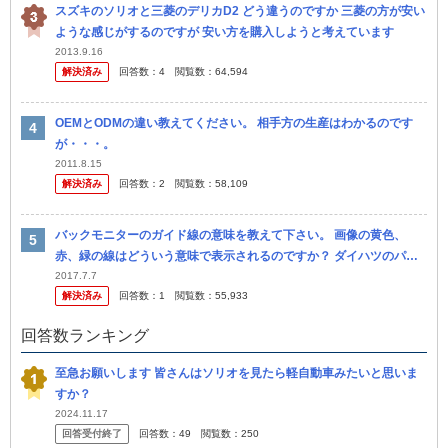
スズキのソリオと三菱のデリカD2 どう違うのですか 三菱の方が安い
ような感じがするのですが 安い方を購入しようと考えています
2013.9.16
解決済み
回答数：
4
閲覧数：
64,594
OEMとODMの違い教えてください。 相手方の生産はわかるのです
が・・・。
2011.8.15
解決済み
回答数：
2
閲覧数：
58,109
バックモニターのガイド線の意味を教えて下さい。 画像の黄色、
赤、緑の線はどういう意味で表示されるのですか？ ダイハツのパノ
ラマモニターやスズキの全方位ナビ、ほかのメーカーもありますが、
2017.7.7
解決済み
回答数：
1
閲覧数：
55,933
その中で...
回答数ランキング
至急お願いします 皆さんはソリオを見たら軽自動車みたいと思いま
すか？
2024.11.17
回答受付終了
回答数：
49
閲覧数：
250