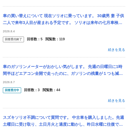
車の買い替えについて 現在ソリオに乗っています。 30歳男 妻 子供
二人で来年3人目が産まれる予定です。 ソリオは来年の七月車検で
す。 車買い替えの候補は、ハイエースかデリカd5です。 ハ...
2026.8.4
回答数：
5
閲覧数：
119
回答受付終了
続きを見る
車のガソリンメーターがおかしい気がします。 先週の日曜日に1時
間半ほどエアコン全開で走ったのに、ガソリンの残量が１つも減り
ませんでした。(満タンから２つ減った状態) その翌日、30分ほどの
2026.8.7
通勤で...
回答数：
3
閲覧数：
44
回答受付中
続きを見る
スズキソリオ不調について質問です。 中古車を購入しました。先週
土曜日に受け取り、土日月火と適度に動かし、昨日水曜に往復で高