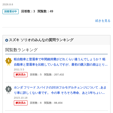
速含む100キロほど走行しました。 その往路到着直前、高速降りて
2026.8.6
すぐの登...
回答数：
3
閲覧数：
49
回答受付中
続きを見る
スズキ ソリオのみんなの質問ランキング
閲覧数ランキング
軽自動車と普通車で年間維持費がどれくらい違うんでしょうか？ 軽
自動車と普通車を比較しているんですが、最初の購入額の差はとりあ
えずおいといて、年間維持費の差がどうなるか自分なりに計算してみ
2011.5.5
解決済み
回答数：
5
閲覧数：
207,432
ました。 現
ホンダ フリード スパイクの2016フルモデルチェンジについて . あま
り車に詳しくない者です。 今の車 そろそろ寿命、あと1年ちょいで
車検切れで、車の購入を考えていますが ・荷台が広く、車中泊...
2015.10.18
解決済み
回答数：
6
閲覧数：
88,404