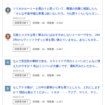
ソリオかルーミーを買おうと思っていて、職場の先輩に相談したら
「そんな中途半端な車選ぶ奴いないだろ。それ買うくらいならタント
やスペーシアを買えよ。使い勝手変わらないから。」と言われまし
2024.11.15
回答受付終了
回答数：
48
閲覧数：
3,532
た。 「軽自...
日産とスズキは長く乗るのにはおすすめしないメーカーですか。 200
3年からヴィッツでずっと車を買い換えていません。あちこちガタも
きているので、今のヴィッツを廃車にして、新車を買おうと思ってい
2023.2.25
回答受付終了
回答数：
34
閲覧数：
2,847
ます。 夫
なんで安定性や剛性で劣る、スライドドア式のミニバンがこんなに増
えたのですか？ 私はミニバンが大嫌いです。運転手みたいだからで
す。 乗って走りが楽しめません。 一人で大きなトヨタアルファード
2025.9.15
回答受付終了
回答数：
31
閲覧数：
489
を乗り...
もしアナタ様が、この中の新車から車を買うとしたら、どれにします
か？ 理由も教えてください。 トヨタ・・・アクア、ヤリス、ヤリス
クロス、ルーミー、パッソ、ライズ。 日産・・・・ノート、ノート
2024.5.23
回答受付終了
回答数：
28
閲覧数：
1,317
オ...