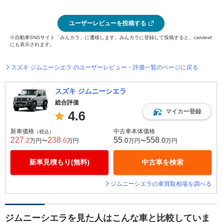
ユーザーレビューを投稿する
※自動車SNSサイト「みんカラ」に遷移します。みんカラに登録して投稿すると、carview!
にも表示されます。
スズキ ジムニーシエラ のユーザーレビュー・評価一覧のページに戻る
スズキ ジムニーシエラ
総合評価
マイカー登録
4.6
新車価格
中古車本体価格
（税込）
227
238
55
558
.2
.6
.0
.0
万円〜
万円
万円〜
万円
新車見積もり(無料)
中古車を検索
ジムニーシエラの車買取相場を調べる
ジムニーシエラを見た人はこんな車と比較していま