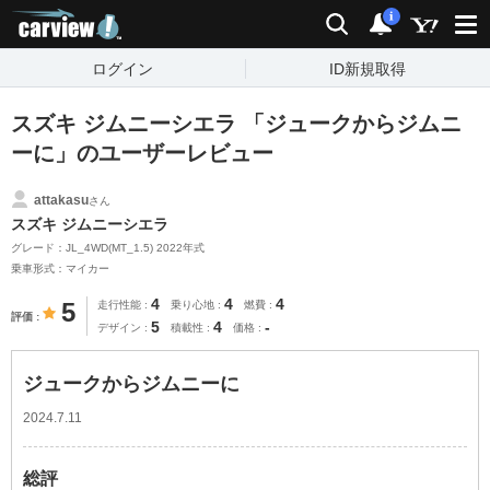
carview!
検索
通知
i
ログイン
ID新規取得
スズキ ジムニーシエラ 「ジュークからジムニ
ーに」のユーザーレビュー
attakasu
さん
スズキ ジムニーシエラ
グレード：JL_4WD(MT_1.5) 2022年式
乗車形式：マイカー
4
4
4
5
走行性能
乗り心地
燃費
評価
5
4
-
デザイン
積載性
価格
ジュークからジムニーに
2024.7.11
総評