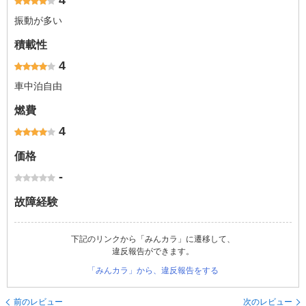
4
振動が多い
積載性
4
車中泊自由
燃費
4
価格
-
故障経験
下記のリンクから「みんカラ」に遷移して、
違反報告ができます。
「みんカラ」から、違反報告をする
前のレビュー
次のレビュー