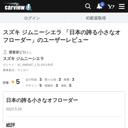
carview!
検索
通知
i
ログイン
ID新規取得
スズキ ジムニーシエラ 「日本の誇る小さなオ
フローダー」のユーザーレビュー
愛妻家ピロ
さん
スズキ ジムニーシエラ
グレード：JC_4WD(AT_1.5) 2021年式
乗車形式：マイカー
3
3
3
5
走行性能
乗り心地
燃費
評価
5
3
5
デザイン
積載性
価格
日本の誇る小さなオフローダー
2022.5.29
総評