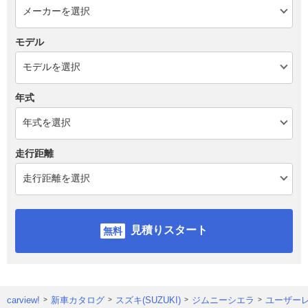
モデル
年式
走行距離
見積りスタート
carview!
新車カタログ
スズキ(SUZUKI)
ジムニーシエラ
ユーザー