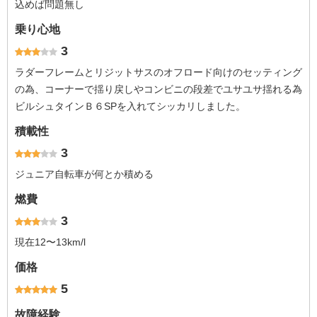
込めば問題無し
乗り心地
3
ラダーフレームとリジットサスのオフロード向けのセッティング
の為、コーナーで揺り戻しやコンビニの段差でユサユサ揺れる為
ビルシュタインＢ６SPを入れてシッカリしました。
積載性
3
ジュニア自転車が何とか積める
燃費
3
現在12〜13km/l
価格
5
故障経験