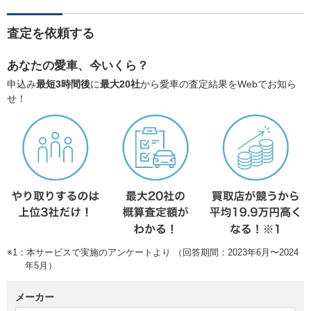
査定を依頼する
あなたの愛車、今いくら？
申込み
最短3時間後
に
最大20社
から愛車の査定結果をWebでお知ら
せ！
※1：本サービスで実施のアンケートより （回答期間：2023年6月〜2024
年5月）
メーカー