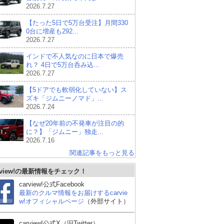
2026.7.27
【たった5日で5万台受注】月間330
0台に増産も292...
2026.7.27
インドで不人気なのに日本で爆売
れ？ 4日で5万台呑み込...
2026.7.27
【5ドアでも軟弱化していない】ス
ズキ「ジムニーノマド」...
2026.7.24
【なぜ20年前の不発車が注目の的
に？】「ジムニー」独走...
2026.7.16
関連記事をもっと見る
rview!の最新情報をチェック！
carview!公式Facebook
最新のクルマ情報をお届けするcarvie
w!オフィシャルページ
（外部サイト）
carview!公式X（旧Twitter）