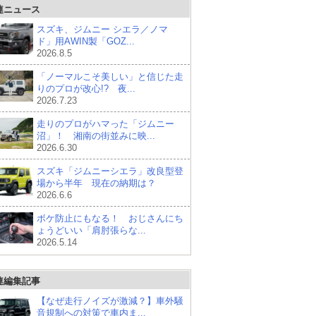
連ニュース
スズキ、ジムニー シエラ／ノマ
ド」用AWIN製「GOZ...
2026.8.5
「ノーマルこそ美しい」と信じた走
りのプロが改心!? 夜...
2026.7.23
走りのプロがハマった「ジムニー
沼」！ 湘南の街並みに映...
2026.6.30
スズキ「ジムニーシエラ」改良型登
場から半年 現在の納期は？
2026.6.6
ボケ防止にもなる！ おじさんにち
ょうどいい「肩肘張らな...
2026.5.14
連編集記事
【なぜ走行ノイズが激減？】車外騒
音規制への対策で車内ま...