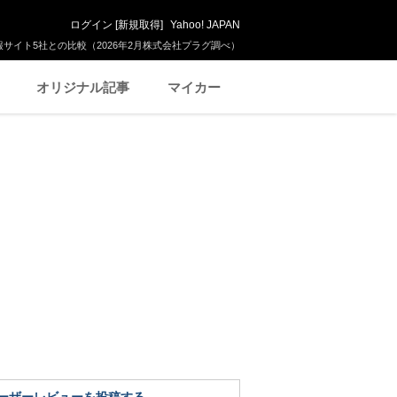
ログイン
[
新規取得
]
Yahoo! JAPAN
サイト5社との比較（2026年2月株式会社プラグ調べ）
オリジナル記事
マイカー