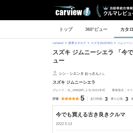
トップ
360°ビュー
カタ
carview!
新車カタログ
スズキ(SUZUKI)
ジムニーシ
スズキ ジムニーシエラ 「今
ュー
シン・シエンタ おっさん
さん
スズキ ジムニーシエラ
グレード：JL_4WD(MT_1.5) 2021年式
乗車形式：マイ
5
3
3
評価
走行性能
乗り心地
今でも買える古き良きクルマ
2022.5.13