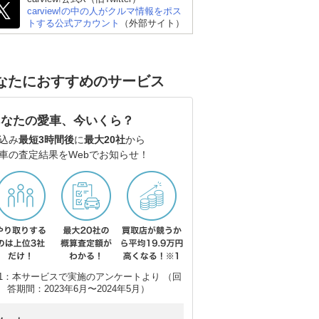
carview!の中の人がクルマ情報をポス
トする公式アカウント
（外部サイト）
なたにおすすめのサービス
イブ
トヨタ ランドクルーザ
トヨタ ライズ
ホ
ー300
あなたの愛車、今いくら？
込み
最短3時間後
に
最大20社
から
車の査定結果をWebでお知らせ！
1：本サービスで実施のアンケートより （回
答期間：2023年6月〜2024年5月）