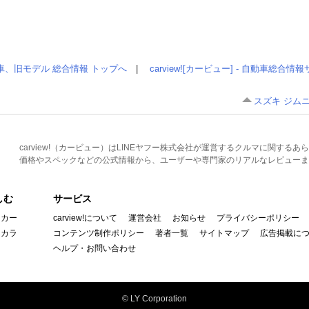
車、旧モデル 総合情報 トップへ
|
carview![カービュー] - 自動車総合
スズキ ジム
carview!（カービュー）はLINEヤフー株式会社が運営するクルマに関す
価格やスペックなどの公式情報から、ユーザーや専門家のリアルなレビューま
しむ
サービス
イカー
carview!について
運営会社
お知らせ
プライバシーポリシー
んカラ
コンテンツ制作ポリシー
著者一覧
サイトマップ
広告掲載に
ヘルプ・お問い合わせ
© LY Corporation