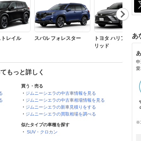
Nex
t
あ
ストレイル
スバル フォレスター
トヨタ ハリアーハ
リッド
申
愛
いてもっと詳しく
買う・売る
る
ジムニーシエラの中古車情報を見る
る
ジムニーシエラの中古車相場情報を見る
ジムニーシエラの新車見積りをする
ジムニーシエラの買取相場を調べる
※
似たタイプの車種を探す
SUV・クロカン