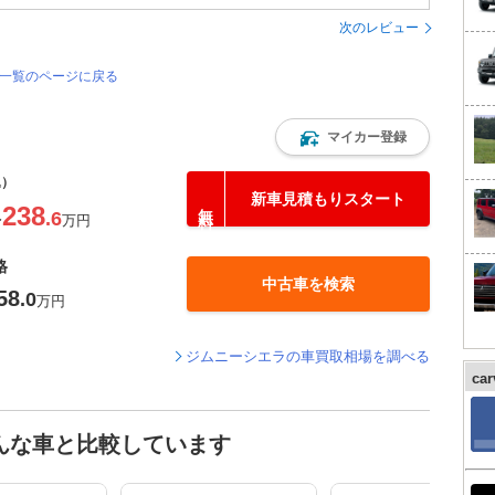
次のレビュー
価一覧のページに戻る
マイカー登録
込）
新車見積もりスタート
238
.6
〜
万円
格
中古車を検索
58
.0
万円
ジムニーシエラの車買取相場を調べる
ca
んな車と比較しています