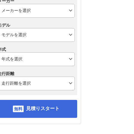
メーカー
モデル
年式
走行距離
見積りスタート