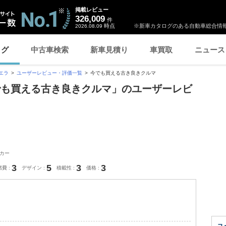
掲載レビュー
326,009
件
時点
※新車カタログのある自動車総合情報
2026.08.09
ログ
中古車検索
新車見積り
車買取
ニュース
エラ
ユーザーレビュー・評価一覧
今でも買える古き良きクルマ
でも買える古き良きクルマ」のユーザーレビ
カー
3
5
3
3
燃費
デザイン
積載性
価格