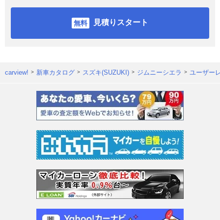
見積りスタート
carview!
新車カタログ
スズキ(SUZUKI)
ジムニーシエラ
ユーザー