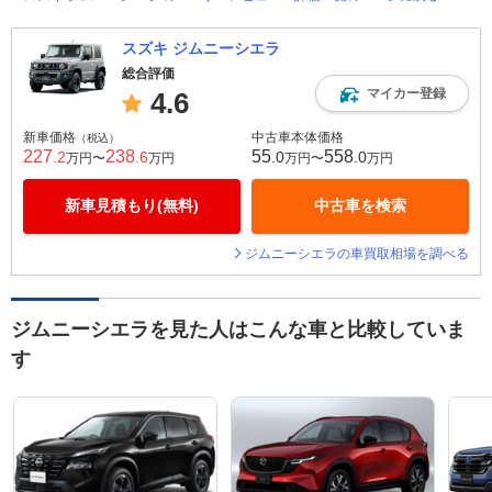
スズキ ジムニーシエラ
総合評価
マイカー登録
4.6
新車価格
中古車本体価格
（税込）
227
238
55
558
.2
.6
.0
.0
万円〜
万円
万円〜
万円
新車見積もり(無料)
中古車を検索
ジムニーシエラの車買取相場を調べる
ジムニーシエラを見た人はこんな車と比較していま
す