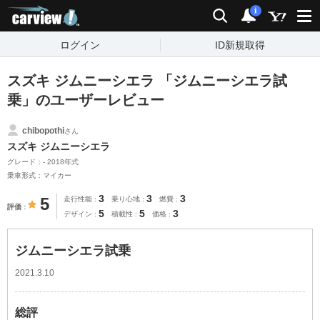
carview!
検索
通知
i
ログイン
ID新規取得
スズキ ジムニーシエラ 「ジムニーシエラ試
乗」のユーザーレビュー
chibopothi
さん
スズキ ジムニーシエラ
グレード：- 2018年式
乗車形式：マイカー
3
3
3
5
走行性能
乗り心地
燃費
評価
5
5
3
デザイン
積載性
価格
ジムニーシエラ試乗
2021.3.10
総評