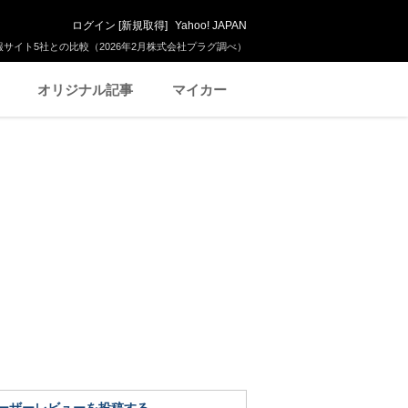
ログイン
[
新規取得
]
Yahoo! JAPAN
サイト5社との比較（2026年2月株式会社プラグ調べ）
オリジナル記事
マイカー