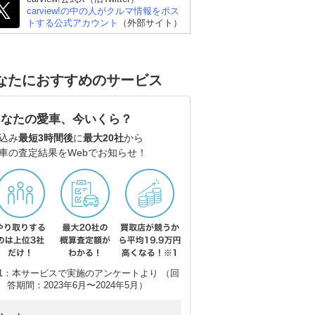
carview!の中の人がクルマ情報をポス
トする公式アカウント
（外部サイト）
なたにおすすめのサービス
あなたの愛車、今いくら？
トヨタ ライズ
マツダ CX-5
ト
込み
最短3時間後
に
最大20社
から
車の査定結果をWebでお知らせ！
1：本サービスで実施のアンケートより （回
答期間：2023年6月〜2024年5月）