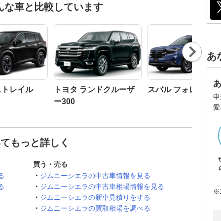
んな車と比較しています
Nex
あ
t
ストレイル
トヨタ ランドクルーザ
スバル フォレスター
申
ー300
愛
いてもっと詳しく
買う・売る
る
ジムニーシエラの中古車情報を見る
る
ジムニーシエラの中古車相場情報を見る
※
ジムニーシエラの新車見積りをする
ジムニーシエラの買取相場を調べる