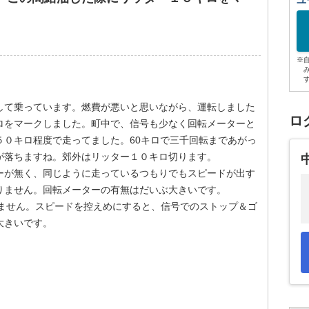
ユ
※
して乗っています。燃費が悪いと思いながら、運転しました
ロ
ロをマークしました。町中で、信号も少なく回転メーターと
５０キロ程度で走ってました。60キロで三千回転まであがっ
が落ちますね。郊外はリッター１０キロ切ります。
ーが無く、同じように走っているつもりでもスピードが出す
りません。回転メーターの有無はだいぶ大きいです。
れません。スピードを控えめにすると、信号でのストップ＆ゴ
大きいです。