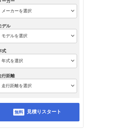
メーカー
モデル
年式
走行距離
見積りスタート