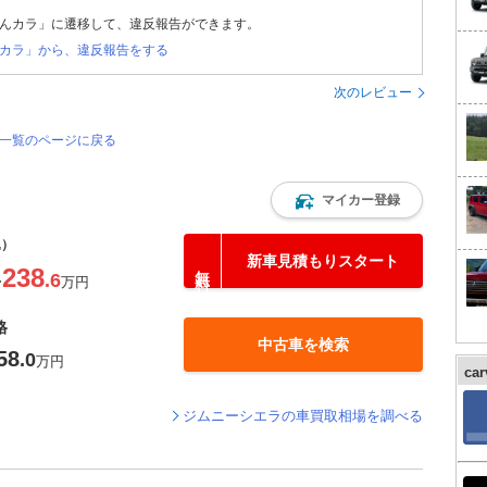
んカラ」に遷移して、違反報告ができます。
カラ」から、違反報告をする
次のレビュー
価一覧のページに戻る
マイカー登録
込）
新車見積もりスタート
238
.6
〜
万円
格
中古車を検索
58
.0
万円
ca
ジムニーシエラの車買取相場を調べる