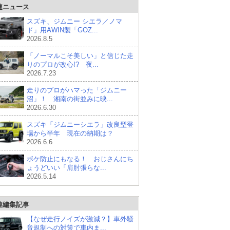
連ニュース
スズキ、ジムニー シエラ／ノマ
ド」用AWIN製「GOZ...
2026.8.5
「ノーマルこそ美しい」と信じた走
りのプロが改心!? 夜...
2026.7.23
走りのプロがハマった「ジムニー
沼」！ 湘南の街並みに映...
2026.6.30
スズキ「ジムニーシエラ」改良型登
場から半年 現在の納期は？
2026.6.6
ボケ防止にもなる！ おじさんにち
ょうどいい「肩肘張らな...
2026.5.14
連編集記事
【なぜ走行ノイズが激減？】車外騒
音規制への対策で車内ま...