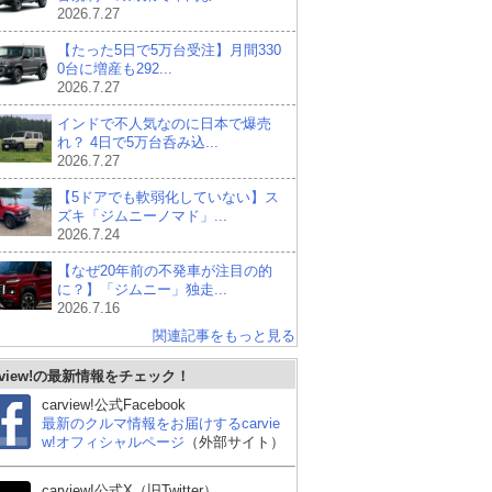
2026.7.27
【たった5日で5万台受注】月間330
0台に増産も292...
2026.7.27
インドで不人気なのに日本で爆売
れ？ 4日で5万台呑み込...
2026.7.27
【5ドアでも軟弱化していない】ス
ズキ「ジムニーノマド」...
2026.7.24
【なぜ20年前の不発車が注目の的
に？】「ジムニー」独走...
2026.7.16
関連記事をもっと見る
rview!の最新情報をチェック！
carview!公式Facebook
最新のクルマ情報をお届けするcarvie
w!オフィシャルページ
（外部サイト）
carview!公式X（旧Twitter）