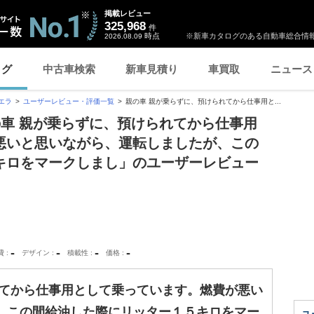
掲載レビュー
325,968
件
時点
※新車カタログのある自動車総合情報
2026.08.09
ログ
中古車検索
新車見積り
車買取
ニュース
エラ
ユーザーレビュー・評価一覧
親の車 親が乗らずに、預けられてから仕事用と...
の車 親が乗らずに、預けられてから仕事用
悪いと思いながら、運転しましたが、この
キロをマークしまし」のユーザーレビュー
-
-
-
-
費
デザイン
積載性
価格
れてから仕事用として乗っています。燃費が悪い
、この間給油した際にリッター１５キロをマー