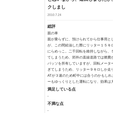
クしまし
2010.7.24
総評
親の車
親が乗らずに、預けられてから仕事用と
が、この間給油した際にリッター１５キ
にらめっこ。二千回転を維持しながら、
てしまうため、郊外の直線道路では燃費
パッソを所有していますが、回転メータ
ぎてしまうため、リッター９キロしか走
ATが３速のため町中には合うのかもし
ーもゆっくりとした運転になり、効果は
満足している点
-
不満な点
-