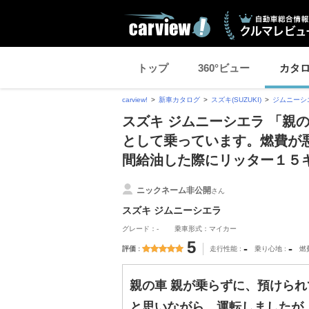
トップ
360°ビュー
カタ
carview!
新車カタログ
スズキ(SUZUKI)
ジムニーシ
スズキ ジムニーシエラ 「親
として乗っています。燃費が
間給油した際にリッター１５
ニックネーム非公開
さん
スズキ ジムニーシエラ
グレード：-
乗車形式：マイカー
5
-
-
評価
走行性能
乗り心地
燃
親の車 親が乗らずに、預けら
と思いながら、運転しましたが