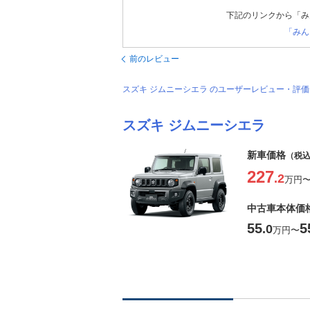
下記のリンクから「み
「みん
前のレビュー
スズキ ジムニーシエラ のユーザーレビュー・評
スズキ ジムニーシエラ
新車価格
（税
227
.2
万円
中古車本体価
55
5
.0
万円
〜