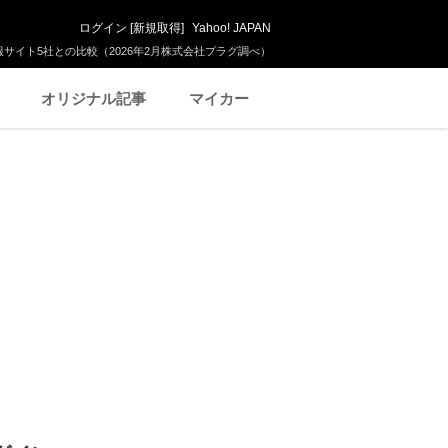
ログイン
[
新規取得
]
Yahoo! JAPAN
サイト5社との比較（2026年2月株式会社プラグ調べ）
オリジナル記事
マイカー