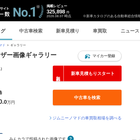
掲載レビュー
325,898
件
時点
※新車カタログのある自動車総合情報
2026.08.07
ログ
中古車検索
新車見積り
車買取
ニュース
マド
ギャラリー
ーザー画像ギャラリー
マイカー登録
込）
新車見積もりスタート
格
中古車を検索
0
.0
万円
ジムニーノマドの車買取相場を調べる
みんカラで投稿された画像です