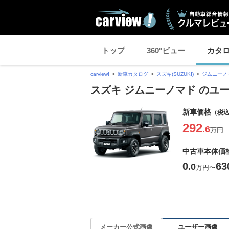
トップ
360°ビュー
カタ
carview!
新車カタログ
スズキ(SUZUKI)
ジムニーノ
スズキ ジムニーノマド のユ
新車価格
（税
292
.6
万円
中古車本体価
0
63
.0
万円
〜
ユーザー画像
メーカー公式画像