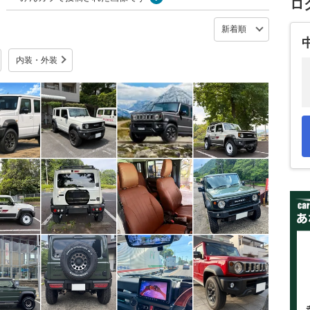
ロ
内装・外装