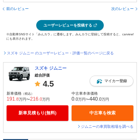
前のレビュー
次のレビュー
ユーザーレビューを投稿する
※自動車SNSサイト「みんカラ」に遷移します。みんカラに登録して投稿すると、carview!
にも表示されます。
スズキ ジムニー のユーザーレビュー・評価一覧のページに戻る
スズキ ジムニー
総合評価
マイカー登録
4.5
新車価格
中古車本体価格
（税込）
191
216
0
440
.8
.0
.0
.0
万円〜
万円
万円〜
万円
新車見積もり(無料)
中古車を検索
ジムニーの車買取相場を調べる