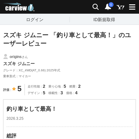
carview!
検索
通知
i
ログイン
ID新規取得
スズキ ジムニー 「釣り車として最高！」のユ
ーザーレビュー
origins
さん
スズキ ジムニー
グレード：XC_4WD(AT_0.66) 2025年式
乗車形式：マイカー
2
5
2
5
走行性能
乗り心地
燃費
評価
5
3
4
デザイン
積載性
価格
釣り車として最高！
2026.3.25
総評