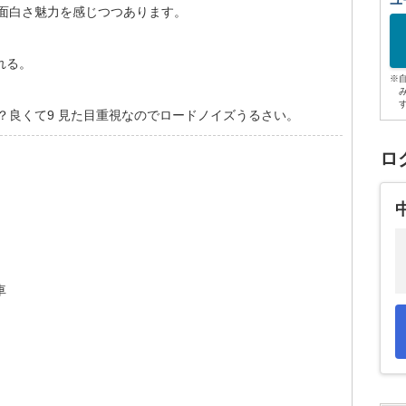
ユ
る面白さ魅力を感じつつあります。
れる。
※
？良くて9 見た目重視なのでロードノイズうるさい。
ロ
車