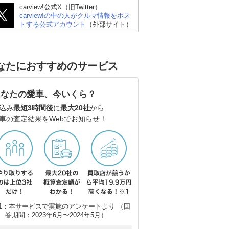
carview!公式X（旧Twitter）
carview!の中の人がクルマ情報をポス
トする公式アカウント
（外部サイト）
スオ
ダイハツ アトレーデッ
キバン
なたにおすすめのサービス
あなたの愛車、今いくら？
込み
最短3時間後
に
最大20社
から
車の査定結果をWebでお知らせ！
1：本サービスで実施のアンケートより （回
答期間：2023年6月〜2024年5月）