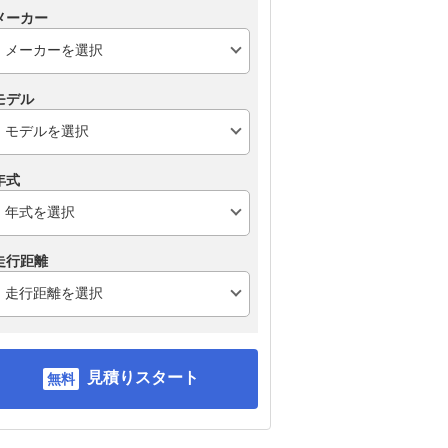
メーカー
モデル
年式
走行距離
見積りスタート