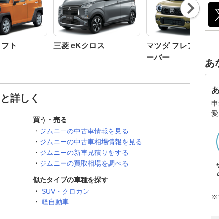
Nex
t
タフト
三菱 eKクロス
マツダ フレアクロ
ーバー
あ
っと詳しく
申
愛
買う・売る
ジムニーの中古車情報を見る
ジムニーの中古車相場情報を見る
ジムニーの新車見積りをする
ジムニーの買取相場を調べる
似たタイプの車種を探す
SUV・クロカン
※
軽自動車