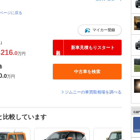
のページに戻る
マイカー登録
込）
新車見積もりスタート
216
.0
〜
万円
格
中古車を検索
0
.0
万円
ジムニーの車買取相場を調べる
ca
と比較しています