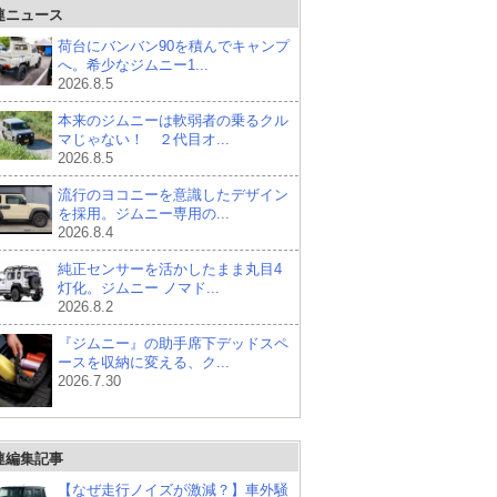
連ニュース
荷台にバンバン90を積んでキャンプ
へ。希少なジムニー1...
2026.8.5
本来のジムニーは軟弱者の乗るクル
マじゃない！ ２代目オ...
2026.8.5
流行のヨコニーを意識したデザイン
を採用。ジムニー専用の...
2026.8.4
純正センサーを活かしたまま丸目4
灯化。ジムニー ノマド...
2026.8.2
『ジムニー』の助手席下デッドスペ
ースを収納に変える、ク...
2026.7.30
連編集記事
【なぜ走行ノイズが激減？】車外騒