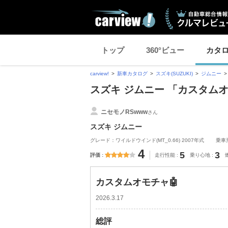
トップ
360°ビュー
カタ
carview!
新車カタログ
スズキ(SUZUKI)
ジムニー
スズキ ジムニー 「カスタム
ニセモノRSwww
さん
スズキ ジムニー
グレード：ワイルドウインド(MT_0.66) 2007年式
乗車
4
5
3
評価
走行性能
乗り心地
カスタムオモチャ🤖
2026.3.17
総評