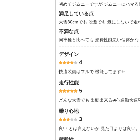
初めてジムニーですが ジムニーにハマ
満足している点
大雪30cmでも 段差でも 気にしないで走
不満な点
同車種と比べても 燃費性能悪い個体かな
デザイン
4
快適装備はフルで 機能してます✨
走行性能
5
どんな大雪でも 出勤出来る🚗³₃通勤快速
乗り心地
3
良い とは言えないが 見た目よりは良い。
積載性