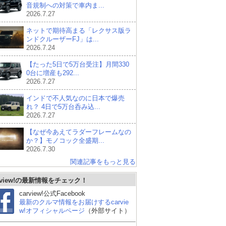
音規制への対策で車内ま...
2026.7.27
ネットで期待高まる「レクサス版ラ
ンドクルーザーFJ」は...
2026.7.24
【たった5日で5万台受注】月間330
0台に増産も292...
2026.7.27
インドで不人気なのに日本で爆売
れ？ 4日で5万台呑み込...
2026.7.27
【なぜ今あえてラダーフレームなの
か？】モノコック全盛期...
2026.7.30
関連記事をもっと見る
rview!の最新情報をチェック！
carview!公式Facebook
最新のクルマ情報をお届けするcarvie
w!オフィシャルページ
（外部サイト）