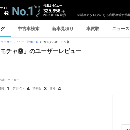
掲載レビュー
325,856
件
時点
※新車カタログのある自動車総合情報
2026.08.06
ログ
中古車検索
新車見積り
車買取
ニュース
ユーザーレビュー・評価一覧
カスタムオモチャ🤖
オモチャ🤖」のユーザーレビュー
形式：マイカー
1
4
3
4
燃費
デザイン
積載性
価格