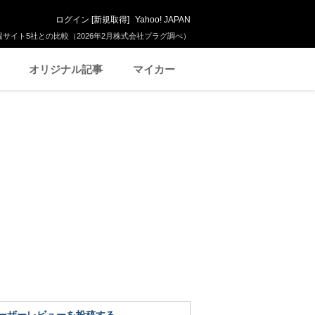
ログイン
[
新規取得
]
Yahoo! JAPAN
サイト5社との比較（2026年2月株式会社プラグ調べ）
オリジナル記事
マイカー