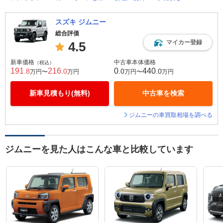
スズキ ジムニー
総合評価
マイカー登録
4.5
新車価格
中古車本体価格
（税込）
191
216
0
440
.8
.0
.0
.0
万円〜
万円
万円〜
万円
新車見積もり(無料)
中古車を検索
ジムニーの車買取相場を調べる
ジムニーを見た人はこんな車と比較しています