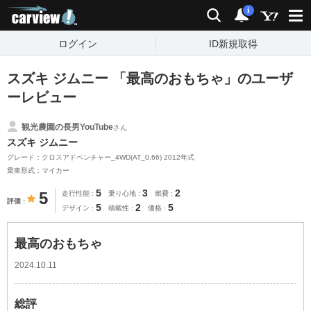
carview!
検索
通知
i
ログイン
ID新規取得
スズキ ジムニー 「最高のおもちゃ」のユーザ
ーレビュー
観光農園の長男YouTube
さん
スズキ ジムニー
グレード：クロスアドベンチャー_4WD(AT_0.66) 2012年式
乗車形式：マイカー
5
3
2
5
走行性能
乗り心地
燃費
評価
5
2
5
デザイン
積載性
価格
最高のおもちゃ
2024.10.11
総評