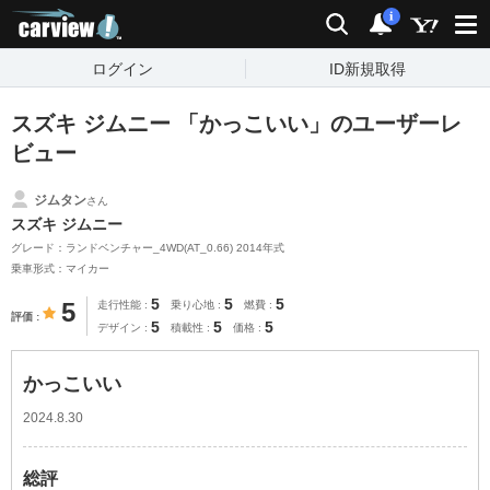
carview!
検索
通知
i
ログイン
ID新規取得
スズキ ジムニー 「かっこいい」のユーザーレ
ビュー
ジムタン
さん
スズキ ジムニー
グレード：ランドベンチャー_4WD(AT_0.66) 2014年式
乗車形式：マイカー
5
5
5
5
走行性能
乗り心地
燃費
評価
5
5
5
デザイン
積載性
価格
かっこいい
2024.8.30
総評