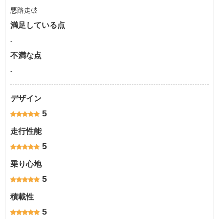
悪路走破
満足している点
-
不満な点
-
デザイン
5
走行性能
5
乗り心地
5
積載性
5