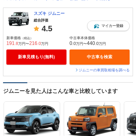
スズキ ジムニー
総合評価
マイカー登録
4.5
新車価格
中古車本体価格
（税込）
191
216
0
440
.8
.0
.0
.0
万円〜
万円
万円〜
万円
新車見積もり(無料)
中古車を検索
ジムニーの車買取相場を調べる
ジムニーを見た人はこんな車と比較しています