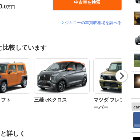
中古車を検索
0
.0
万円
ジムニーの車買取相場を調べる
と比較しています
Nex
t
タフト
三菱 eKクロス
マツダ フレアクロ
ーバー
ca
っと詳しく