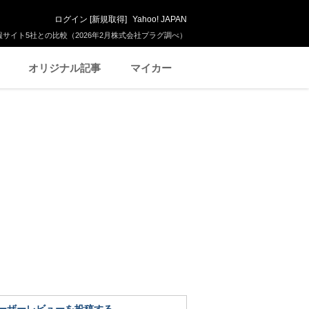
ログイン
[
新規取得
]
Yahoo! JAPAN
サイト5社との比較（2026年2月株式会社プラグ調べ）
オリジナル記事
マイカー