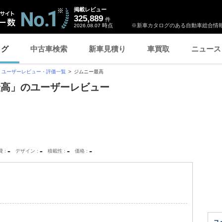
掲載レビュー
325,889
件
時点
※新車カタログのある自動車総合情報
2026.08.07
ログ
中古車検索
新車見積り
車買取
ニュース
ユーザーレビュー・評価一覧
ジムニー最高
最高」のユーザーレビュー
-
-
-
-
費
デザイン
積載性
価格