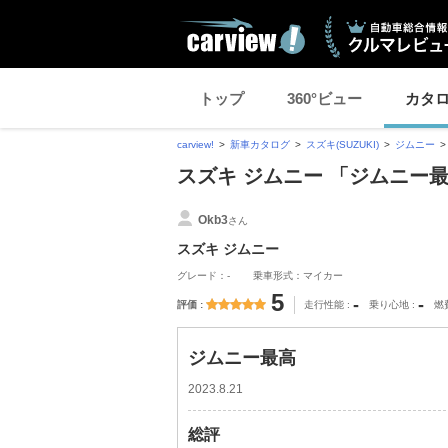
トップ
360°ビュー
カタ
carview!
新車カタログ
スズキ(SUZUKI)
ジムニー
スズキ ジムニー 「ジムニー
Okb3
さん
スズキ ジムニー
グレード：-
乗車形式：マイカー
5
-
-
評価
走行性能
乗り心地
燃
ジムニー最高
2023.8.21
総評