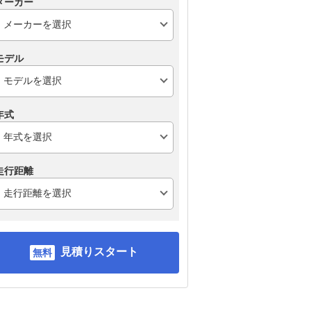
メーカー
モデル
年式
走行距離
見積りスタート