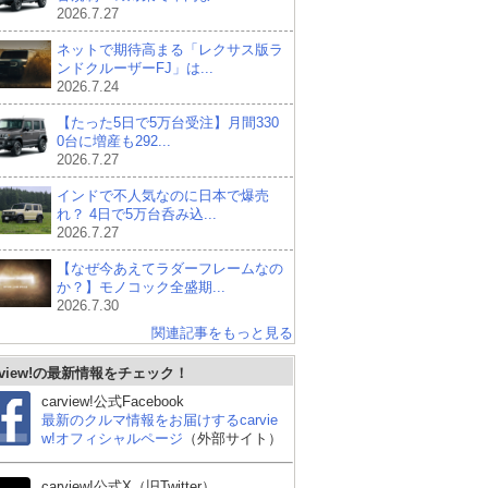
2026.7.27
ネットで期待高まる「レクサス版ラ
ンドクルーザーFJ」は...
2026.7.24
【たった5日で5万台受注】月間330
0台に増産も292...
2026.7.27
インドで不人気なのに日本で爆売
れ？ 4日で5万台呑み込...
2026.7.27
【なぜ今あえてラダーフレームなの
か？】モノコック全盛期...
2026.7.30
関連記事をもっと見る
スオ
ダイハツ アトレーデッ
rview!の最新情報をチェック！
キバン
carview!公式Facebook
最新のクルマ情報をお届けするcarvie
w!オフィシャルページ
（外部サイト）
carview!公式X（旧Twitter）