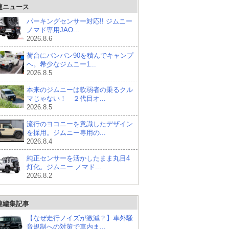
連ニュース
パーキングセンサー対応!! ジムニー
ノマド専用JAO...
2026.8.6
荷台にバンバン90を積んでキャンプ
へ。希少なジムニー1...
2026.8.5
本来のジムニーは軟弱者の乗るクル
マじゃない！ ２代目オ...
2026.8.5
流行のヨコニーを意識したデザイン
を採用。ジムニー専用の...
2026.8.4
純正センサーを活かしたまま丸目4
灯化。ジムニー ノマド...
2026.8.2
連編集記事
【なぜ走行ノイズが激減？】車外騒
音規制への対策で車内ま...