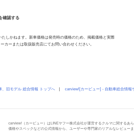
ーを確認する
いたしかねます。新車価格は発売時の価格のため、掲載価格と実際
メーカーまたは取扱販売店にてお問い合わせください。
車、旧モデル 総合情報 トップへ
|
carview![カービュー] - 自動車総合
carview!（カービュー）はLINEヤフー株式会社が運営するクルマに関す
価格やスペックなどの公式情報から、ユーザーや専門家のリアルなレビューま