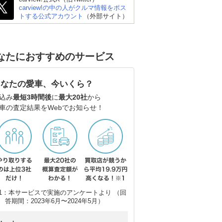
carview!の中の人がクルマ情報をポス
トする公式アカウント
（外部サイト）
なたにおすすめのサービス
あなたの愛車、今いくら？
込み
最短3時間後
に
最大20社
から
車の査定結果をWebでお知らせ！
1：本サービスで実施のアンケートより （回
答期間：2023年6月〜2024年5月）