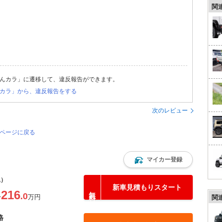
関
んカラ」に遷移して、違反報告ができます。
カラ」から、違反報告をする
次のレビュー
のページに戻る
マイカー登録
込）
新車見積もりスタート
216
.0
〜
万円
関
格