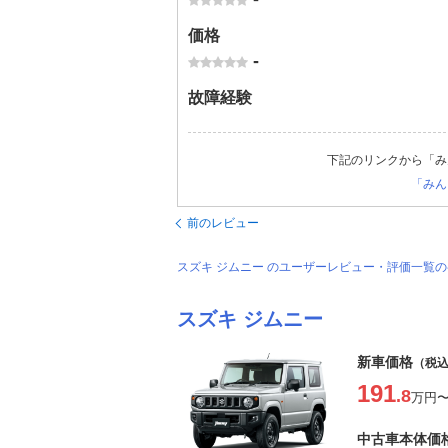
価格
-
故障経験
下記のリンクから「み
「みん
前のレビュー
スズキ ジムニー のユーザーレビュー・評価一覧
スズキ ジムニー
新車価格
（税
191
.8
万円
中古車本体価