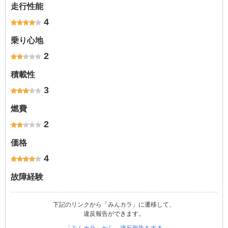
走行性能
4
乗り心地
2
積載性
3
燃費
2
価格
4
故障経験
下記のリンクから「みんカラ」に遷移して、
違反報告ができます。