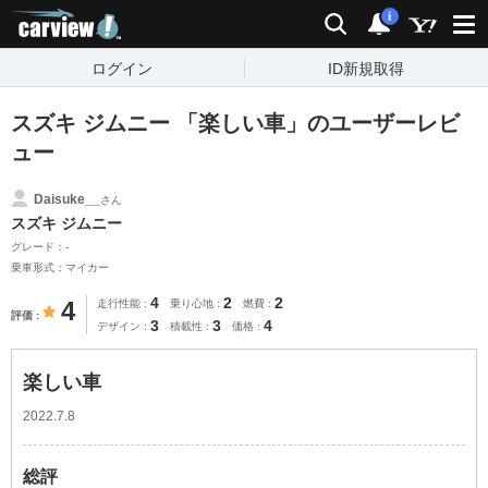
carview!
検索
通知
i
ログイン
ID新規取得
スズキ ジムニー 「楽しい車」のユーザーレビ
ュー
Daisuke__
さん
スズキ ジムニー
グレード：-
乗車形式：マイカー
4
2
2
4
走行性能
乗り心地
燃費
評価
3
3
4
デザイン
積載性
価格
楽しい車
2022.7.8
総評