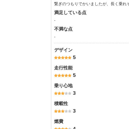
繋ぎのつもりでかいましたが、長く乗れ
満足している点
-
不満な点
-
デザイン
5
走行性能
5
乗り心地
3
積載性
3
燃費
4