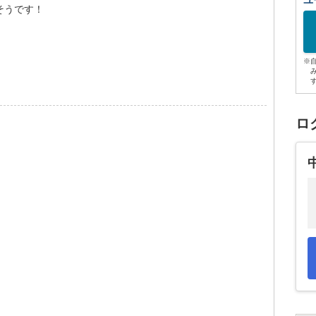
ユ
そうです！
※
ロ