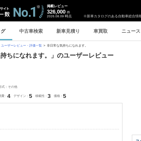
掲載レビュー
326,000
件
時点
※新車カタログのある自動車総合情報
2026.08.09
ログ
中古車検索
新車見積り
車買取
ニュース
ユーザーレビュー・評価一覧
非日常な気持ちになれます。
気持ちになれます。」のユーザーレビュー
形式：その他
4
5
3
5
燃費
デザイン
積載性
価格