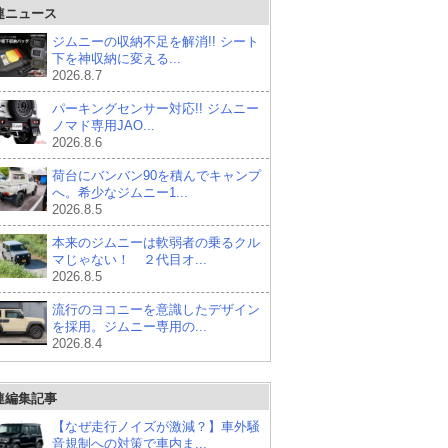
連ニュース
ジムニーの収納不足を解消!! シート
下を神収納に変える...
2026.8.7
パーキングセンサー対応!! ジムニー
ノマド専用JAO...
2026.8.6
荷台にバンバン90を積んでキャンプ
へ。希少なジムニー1...
2026.8.5
本来のジムニーは軟弱者の乗るクル
マじゃない！ ２代目オ...
2026.8.5
流行のヨコニーを意識したデザイン
を採用。ジムニー専用の...
2026.8.4
連編集記事
【なぜ走行ノイズが激減？】車外騒
音規制への対策で車内ま...