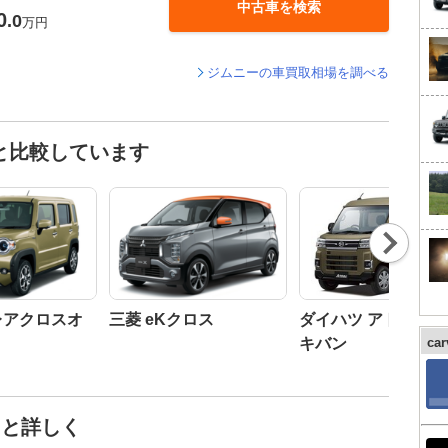
中古車を検索
0
.0
万円
ジムニーの車買取相場を調べる
と比較しています
Nex
t
レアクロスオ
三菱 eKクロス
ダイハツ アトレー
キバン
ca
っと詳しく