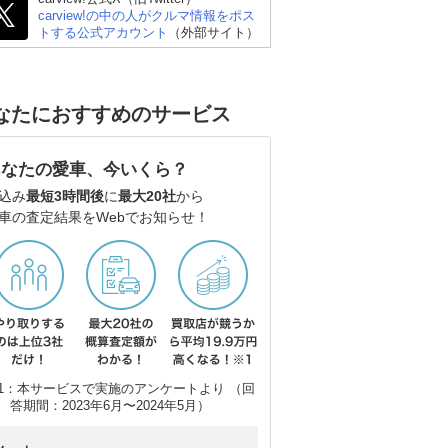
carview!の中の人がクルマ情報をポス
トする公式アカウント
（外部サイト）
なたにおすすめのサービス
あなたの愛車、今いくら？
込み
最短3時間後
に
最大20社
から
車の査定結果をWebでお知らせ！
1：本サービスで実施のアンケートより （回
答期間：2023年6月〜2024年5月）