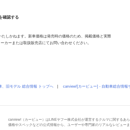
ーを確認する
いたしかねます。新車価格は発売時の価格のため、掲載価格と実際
メーカーまたは取扱販売店にてお問い合わせください。
車、旧モデル 総合情報 トップへ
|
carview![カービュー] - 自動車総合
carview!（カービュー）はLINEヤフー株式会社が運営するクルマに関す
価格やスペックなどの公式情報から、ユーザーや専門家のリアルなレビューま