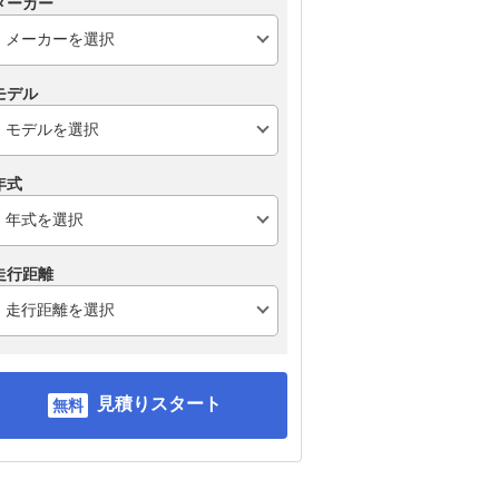
メーカー
モデル
年式
走行距離
見積りスタート