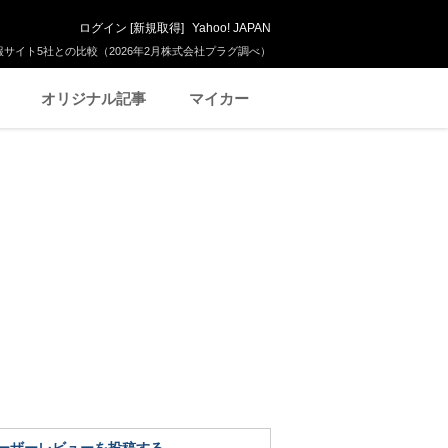
ログイン
[
新規取得
]
Yahoo! JAPAN
サイト5社との比較（2026年2月株式会社プラグ調べ）
オリジナル記事
マイカー