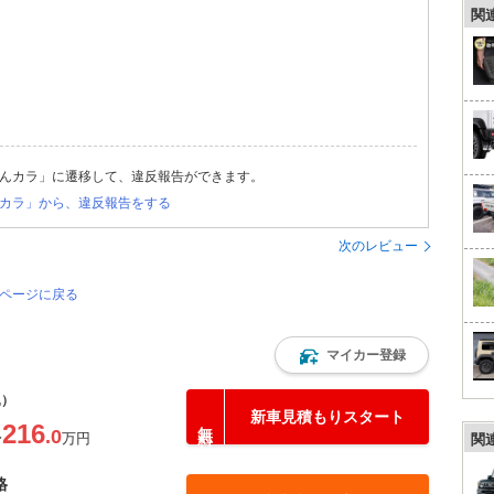
関
んカラ」に遷移して、違反報告ができます。
カラ」から、違反報告をする
次のレビュー
のページに戻る
マイカー登録
込）
新車見積もりスタート
216
.0
〜
万円
関
格