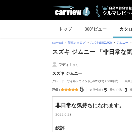
トップ
360°ビュー
カタ
carview!
新車カタログ
スズキ(SUZUKI)
ジムニー
スズキ ジムニー 「非日常な
ワディ！
さん
スズキ ジムニー
グレード：ワイルドウインド_4WD(AT) 2000年式
乗車
5
5
3
評価
走行性能
乗り心地
非日常な気持ちになれます。
2022.6.23
総評