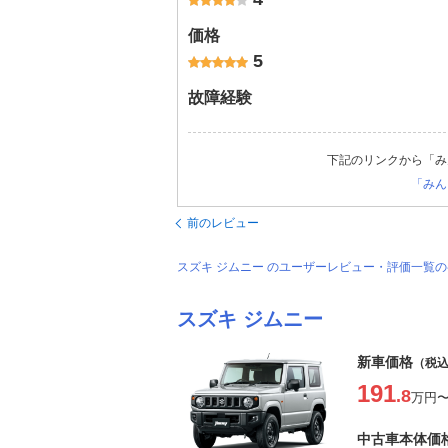
価格
5
故障経験
下記のリンクから「み
「みん
前のレビュー
スズキ ジムニー のユーザーレビュー・評価一覧
スズキ ジムニー
新車価格
（税
191
.8
万円
中古車本体価