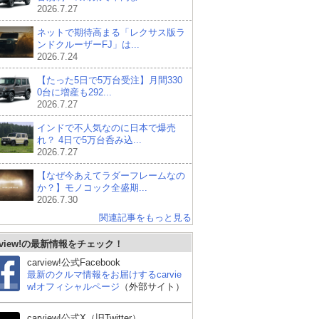
2026.7.27
ネットで期待高まる「レクサス版ラ
ンドクルーザーFJ」は...
2026.7.24
【たった5日で5万台受注】月間330
0台に増産も292...
2026.7.27
インドで不人気なのに日本で爆売
れ？ 4日で5万台呑み込...
2026.7.27
【なぜ今あえてラダーフレームなの
か？】モノコック全盛期...
2026.7.30
関連記事をもっと見る
デッ
rview!の最新情報をチェック！
carview!公式Facebook
最新のクルマ情報をお届けするcarvie
w!オフィシャルページ
（外部サイト）
carview!公式X（旧Twitter）