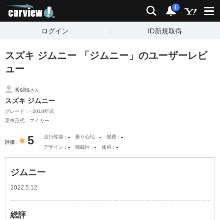
carview!
検索
通知
i
ログイン
ID新規取得
スズキ ジムニー 「ジムニー」のユーザーレビ
ュー
Kshs
さん
スズキ ジムニー
グレード：- 2018年式
乗車形式：マイカー
-
-
-
5
走行性能
乗り心地
燃費
評価
-
-
-
デザイン
積載性
価格
ジムニー
2022.5.12
総評