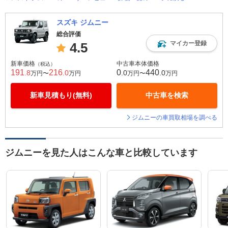
スズキ ジムニー
総合評価
マイカー登録
4.5
新車価格
中古車本体価格
（税込）
191
216
0
440
.8
.0
.0
.0
万円〜
万円
万円〜
万円
新車見積もり(無料)
中古車を検索
ジムニーの車買取相場を調べる
ジムニーを見た人はこんな車と比較しています