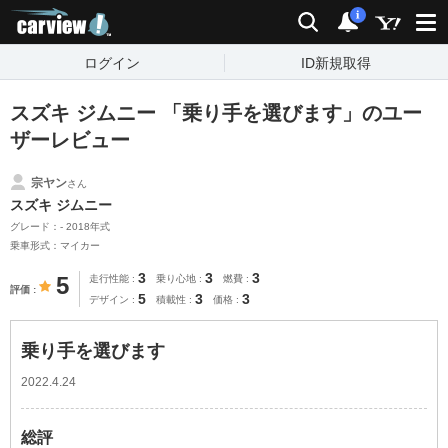
carview!
検索
通知
i
ログイン
ID新規取得
スズキ ジムニー 「乗り手を選びます」のユー
ザーレビュー
宗ヤン
さん
スズキ ジムニー
グレード：- 2018年式
乗車形式：マイカー
3
3
3
5
走行性能
乗り心地
燃費
評価
5
3
3
デザイン
積載性
価格
乗り手を選びます
2022.4.24
総評