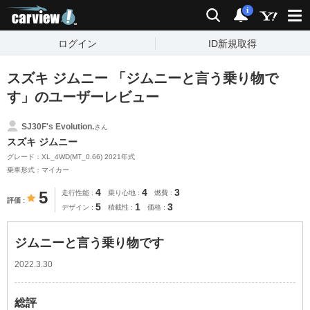
carview!
検索
通知
i
ログイン
ID新規取得
スズキ ジムニー 「ジムニーと言う乗り物で
す」のユーザーレビュー
SJ30F's Evolution.
さん
スズキ ジムニー
グレード：XL_4WD(MT_0.66) 2021年式
乗車形式：マイカー
4
4
3
5
走行性能
乗り心地
燃費
評価
5
1
3
デザイン
積載性
価格
ジムニーと言う乗り物です
2022.3.30
総評