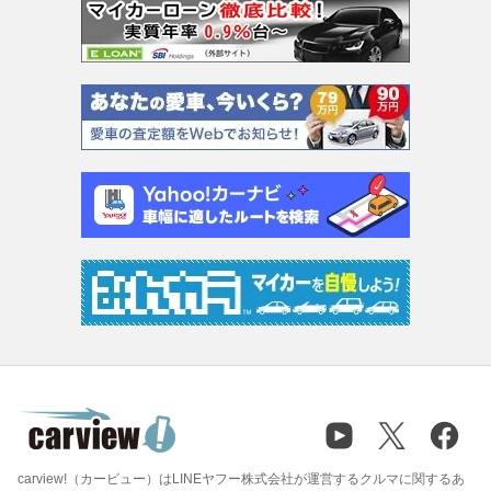
carview!（カービュー）はLINEヤフー株式会社が運営するクルマに関するあ