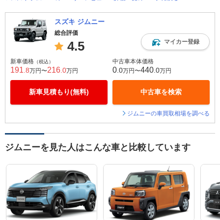
スズキ ジムニー
総合評価
マイカー登録
4.5
新車価格
中古車本体価格
（税込）
191
216
0
440
.8
.0
.0
.0
万円〜
万円
万円〜
万円
新車見積もり(無料)
中古車を検索
ジムニーの車買取相場を調べる
ジムニーを見た人はこんな車と比較しています