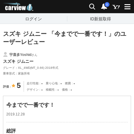
carview!
検索
通知
i
ログイン
ID新規取得
スズキ ジムニー 「今までで一番です！」のユ
ーザーレビュー
宇喜多Yoshid
さん
スズキ ジムニー
グレード：XL_4WD(MT_0.66) 2018年式
乗車形式：家族所有
-
-
-
5
走行性能
乗り心地
燃費
評価
-
-
-
デザイン
積載性
価格
今までで一番です！
2019.12.28
総評