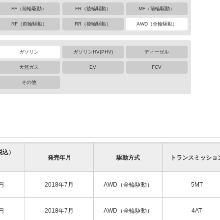
FF（前輪駆動）
FR（後輪駆動）
MF（前輪駆動）
RF（前輪駆動）
RR（後輪駆動）
AWD（全輪駆動）
ガソリン
ガソリンHV(PHV)
ディーゼル
天然ガス
EV
FCV
その他
税込）
発売年月
駆動方式
トランスミッショ
円
2018年7月
AWD（全輪駆動）
5MT
円
2018年7月
AWD（全輪駆動）
4AT