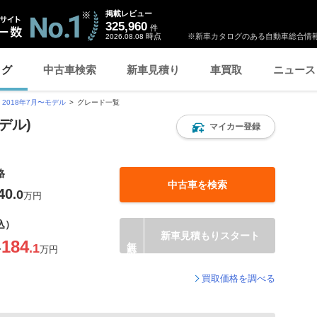
掲載レビュー
325,960
件
時点
※新車カタログのある自動車総合情報
2026.08.08
ログ
中古車検索
新車見積り
車買取
ニュース
2018年7月〜モデル
グレード一覧
デル)
マイカー登録
格
中古車を検索
40
.0
万円
込）
新車見積もりスタート
184
.1
〜
万円
買取価格を調べる