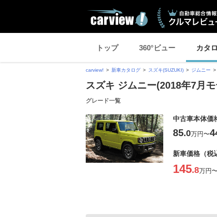
トップ
360°ビュー
カタ
carview!
新車カタログ
スズキ(SUZUKI)
ジムニー
スズキ ジムニー(2018年7月モ
グレード一覧
中古車本体価
85
4
.0
万円
〜
新車価格（税
145
.8
万円