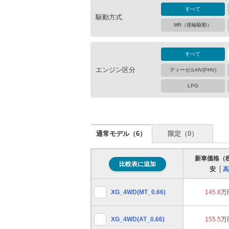
すべて
駆動方式
MR（後輪駆動）
すべて
エンジン区分
ディーゼルHV(PHV)
LPG
通常モデル（
6
）
限定（
0
）
新車価格（
比較表に追加
安
高
XG_4WD(MT_0.66)
145.8
万
XG_4WD(AT_0.66)
155.5
万