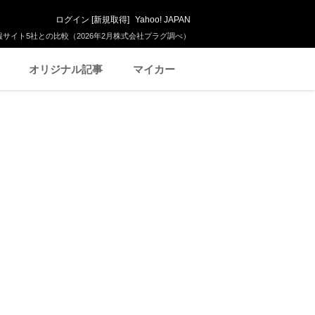
ログイン
[
新規取得
]
Yahoo! JAPAN
サイト5社との比較（2026年2月株式会社プラグ調べ）
オリジナル記事
マイカー