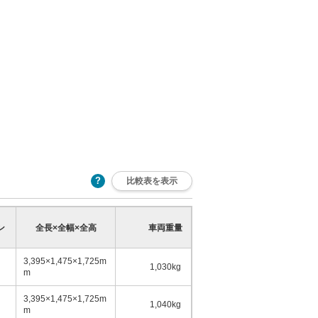
比較表を表示
乗車定員
ン
全長×全幅×全高
車両重量
少
多
3,395×1,475×1,725m
1,030kg
4名
m
3,395×1,475×1,725m
1,040kg
4名
m