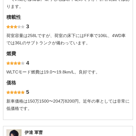
ります。
積載性
3
荷室容量は258Lですが、荷室の床下にはFF車で106L、4WD車
では36Lのサブトランクが備わっています。
燃費
4
WLTCモード燃費は19.0〜19.8km/L。良好です。
価格
5
新車価格は150万1500〜204万8200円。近年の車としては非常に
低価格です。
伊達 軍曹