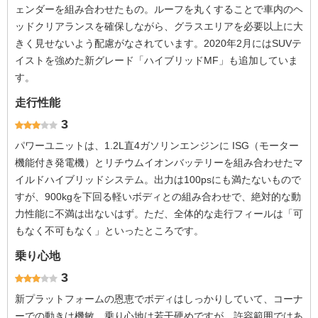
ェンダーを組み合わせたもの。ルーフを丸くすることで車内のヘ
ッドクリアランスを確保しながら、グラスエリアを必要以上に大
きく見せないよう配慮がなされています。2020年2月にはSUVテ
イストを強めた新グレード「ハイブリッドMF」も追加していま
す。
走行性能
3
パワーユニットは、1.2L直4ガソリンエンジンに ISG（モーター
機能付き発電機）とリチウムイオンバッテリーを組み合わせたマ
イルドハイブリッドシステム。出力は100psにも満たないもので
すが、900kgを下回る軽いボディとの組み合わせで、絶対的な動
力性能に不満は出ないはず。ただ、全体的な走行フィールは「可
もなく不可もなく」といったところです。
乗り心地
3
新プラットフォームの恩恵でボディはしっかりしていて、コーナ
ーでの動きは機敏。乗り心地は若干硬めですが、許容範囲ではあ