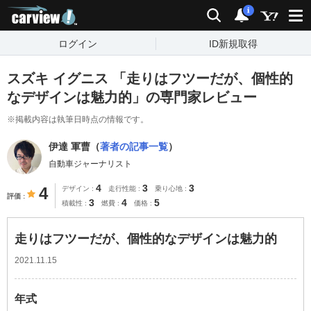
carview!
検索
通知
i
ログイン
ID新規取得
スズキ イグニス 「走りはフツーだが、個性的
なデザインは魅力的」の専門家レビュー
※掲載内容は執筆日時点の情報です。
伊達 軍曹（
著者の記事一覧
）
自動車ジャーナリスト
4
3
3
4
デザイン
走行性能
乗り心地
評価
3
4
5
積載性
燃費
価格
走りはフツーだが、個性的なデザインは魅力的
2021.11.15
年式