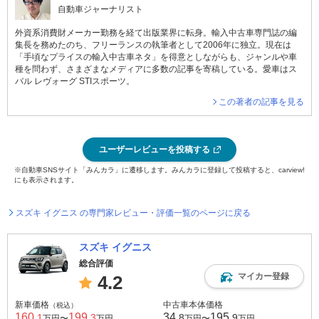
自動車ジャーナリスト
外資系消費財メーカー勤務を経て出版業界に転身。輸入中古車専門誌の編
集長を務めたのち、フリーランスの執筆者として2006年に独立。現在は
「手頃なプライスの輸入中古車ネタ」を得意としながらも、ジャンルや車
種を問わず、さまざまなメディアに多数の記事を寄稿している。愛車はス
バル レヴォーグ STIスポーツ。
この著者の記事を見る
ユーザーレビューを投稿する
※自動車SNSサイト「みんカラ」に遷移します。みんカラに登録して投稿すると、carview!
にも表示されます。
スズキ イグニス の専門家レビュー・評価一覧のページに戻る
スズキ イグニス
総合評価
マイカー登録
4.2
新車価格
中古車本体価格
（税込）
160
199
34
195
.1
.3
.8
.9
万円〜
万円
万円〜
万円