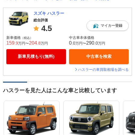
スズキ ハスラー
総合評価
マイカー登録
4.5
新車価格
中古車本体価格
（税込）
159
204
0
290
.9
.8
.0
.0
万円〜
万円
万円〜
万円
新車見積もり(無料)
中古車を検索
ハスラーの車買取相場を調べる
ハスラーを見た人はこんな車と比較しています