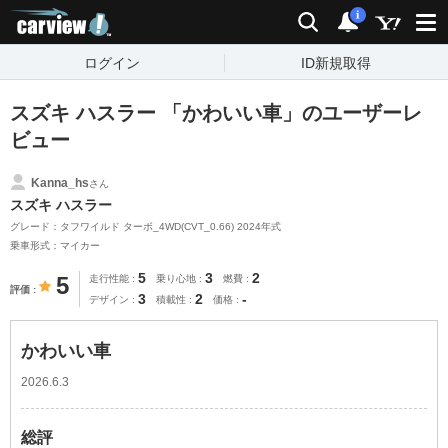
carview!
検索
通知
i
ログイン
ID新規取得
スズキ ハスラー 「かわいい車」のユーザーレ
ビュー
Kanna_hs
さん
スズキ ハスラー
グレード：タフワイルド ターボ_4WD(CVT_0.66) 2024年式
乗車形式：マイカー
5
3
2
5
走行性能
乗り心地
燃費
評価
3
2
-
デザイン
積載性
価格
かわいい車
2026.6.3
総評