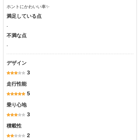
ホントにかわいい車✨
満足している点
-
不満な点
-
デザイン
3
走行性能
5
乗り心地
3
積載性
2