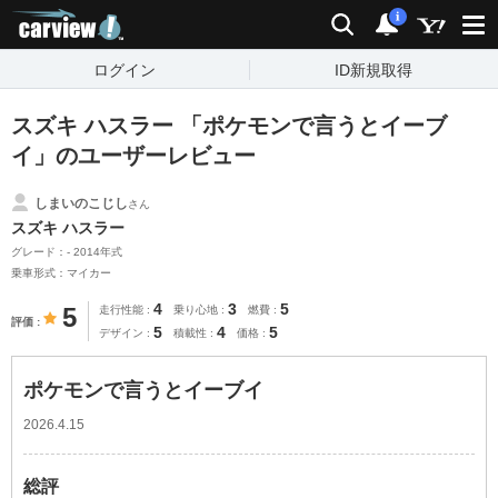
carview!
検索
通知
i
ログイン
ID新規取得
スズキ ハスラー 「ポケモンで言うとイーブ
イ」のユーザーレビュー
しまいのこじし
さん
スズキ ハスラー
グレード：- 2014年式
乗車形式：マイカー
4
3
5
5
走行性能
乗り心地
燃費
評価
5
4
5
デザイン
積載性
価格
ポケモンで言うとイーブイ
2026.4.15
総評