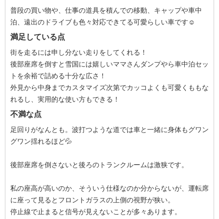
普段の買い物や、仕事の道具を積んでの移動、キャップや車中
泊、遠出のドライブも色々対応できてる可愛らしい車です☺
満足している点
街を走るには申し分ない走りをしてくれる！
後部座席を倒すと雪国には嬉しいママさんダンプやら車中泊セッ
トを余裕で詰める十分な広さ！
外見から中身までカスタマイズ次第でカッコよくも可愛くももな
れるし、実用的な使い方もできる！
不満な点
足回りがなんとも。波打つような道では車と一緒に身体もグワン
グワン揺れるほど💦
後部座席を倒さないと後ろのトランクルームは激狭です。
私の座高が高いのか、そういう仕様なのか分からないが、運転席
に座って見るとフロントガラスの上側の視野が狭い。
停止線で止まると信号が見えないことが多々あります。