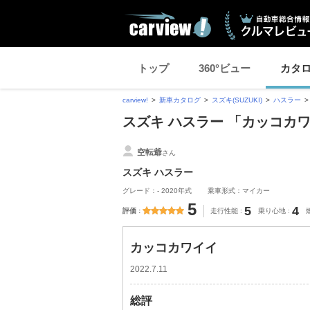
トップ
360°ビュー
カタ
carview!
新車カタログ
スズキ(SUZUKI)
ハスラー
スズキ ハスラー 「カッコカ
空転爺
さん
スズキ ハスラー
グレード：- 2020年式
乗車形式：マイカー
5
5
4
評価
走行性能
乗り心地
カッコカワイイ
2022.7.11
総評