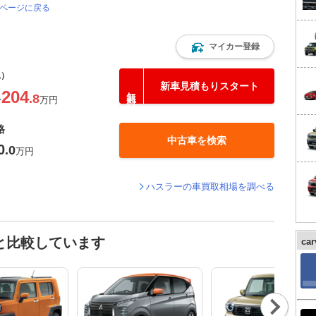
のページに戻る
マイカー登録
込）
新車見積もりスタート
204
.8
〜
万円
格
中古車を検索
0
.0
万円
ハスラーの車買取相場を調べる
と比較しています
ca
Nex
t