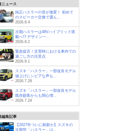
連ニュース
純正ハスラーの音が激変！ 初めて
のスピーカー交換で選ん...
2026.8.4
次期ハスラーは48Vハイブリッド搭
載へ!? デザイン一...
2026.8.2
緊急提言！災害時における車内での
過ごし方の注意点
2026.8.1
スズキ「ハスラー」一部改良モデル
値上げにシビアな声も...
2026.7.29
スズキ「ハスラー」一部改良モデル
既存顧客からも関心増...
2026.7.24
連編集記事
【2027年ついに刷新か】スズキの
次期型「ハスラー」は...