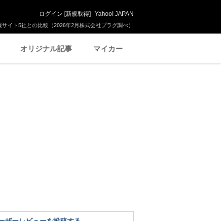
ログイン
[
新規取得
]
Yahoo! JAPAN
サイト5社との比較（2026年2月株式会社プラグ調べ）
オリジナル記事
マイカー