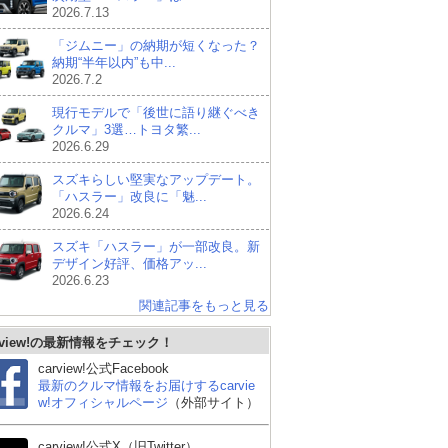
2026.7.13
「ジムニー」の納期が短くなった？
納期“半年以内”も中...
2026.7.2
現行モデルで「後世に語り継ぐべき
クルマ」3選…トヨタ繁...
2026.6.29
スズキらしい堅実なアップデート。
「ハスラー」改良に「魅...
2026.6.24
スズキ「ハスラー」が一部改良。新
デザイン好評、価格アッ...
2026.6.23
関連記事をもっと見る
rview!の最新情報をチェック！
carview!公式Facebook
最新のクルマ情報をお届けするcarvie
w!オフィシャルページ
（外部サイト）
carview!公式X（旧Twitter）