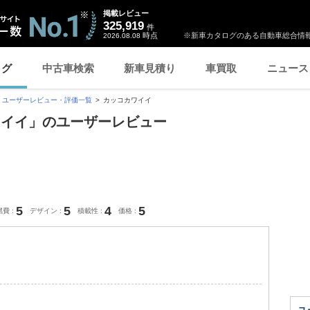
掲載レビュー
325,919
件
時点
※新車カタログのある自動車総合情報
2026.08.08
ログ
中古車検索
新車見積り
車買取
ニュース
ユーザーレビュー・評価一覧
カッコカワイイ
ワイイ」のユーザーレビュー
5
5
4
5
燃費
デザイン
積載性
価格