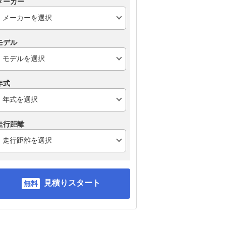
メーカー
モデル
年式
走行距離
見積りスタート