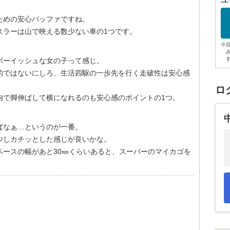
ユ
ための安心バッファですね。
スラーは山で映える数少ない車の1つです。
※
ボーイッシュな女の子って感じ。
的ではないにしろ、生活四駆の一歩先を行く走破性は安心感
ロ
内で脚伸ばして横になれるのも安心感のポイントの1つ。
ばなぁ…というのが一番。
少しカチッとした感じが良いかな。
ペースの幅があと30㎜くらいあると、スーパーのマイカゴを