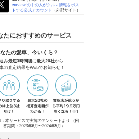
carview!の中の人がクルマ情報をポス
トする公式アカウント
（外部サイト）
スオ
ダイハツ アトレーデッ
キバン
なたにおすすめのサービス
あなたの愛車、今いくら？
込み
最短3時間後
に
最大20社
から
車の査定結果をWebでお知らせ！
1：本サービスで実施のアンケートより （回
答期間：2023年6月〜2024年5月）