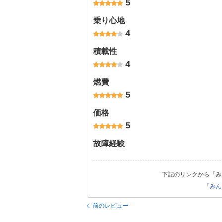
5
乗り心地
4
積載性
4
燃費
5
価格
5
故障経験
下記のリンクから「み
「みん
前のレビュー