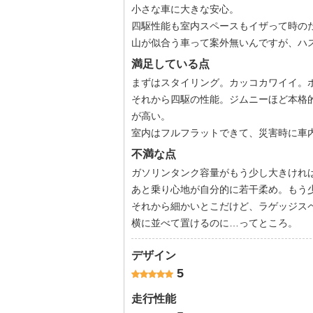
小さな車に大きな安心。
四駆性能も室内スペースもイザって時の
山が似合う車って案外無いんですが、ハ
満足している点
まずはスタイリング。カッコカワイイ。
それから四駆の性能。ジムニーほど本格
が高い。
室内はフルフラットできて、災害時に車
不満な点
ガソリンタンク容量がもう少し大きけれ
あと乗り心地が自分的に若干柔め。もう
それから細かいとこだけど、ラゲッジス
横に並べて置けるのに…ってところ。
デザイン
5
走行性能