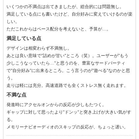
いくつかの不満点は出てきましたが、総合的には問題無し。
満足している点にも書いたけど、自分好みに変えていけるのが楽
しい。
ただこれからはペース配分を考えないと、予算が…。
満足している点
デザインは相変わらず不満無し。
あとは良い意味で"詰めが甘い"ところ（笑）。ユーザーが"もう
少しこうなっていたら…"と思うのを、豊富なサードパーティ
で"自分好み"に出来るところ。こう言うのが"遊べる"なのかと思
う。
走りは軽には充分。高速道路でも全くストレス無く走れます。
不満な点
発進時にアクセルオンからの反応が少しもたつく。
ギャップに対して思ったより"ドンッ"と突き上げが大きい気がす
る。
メモリーナビオーディオのスキップの反応が、ちょっと遅い。