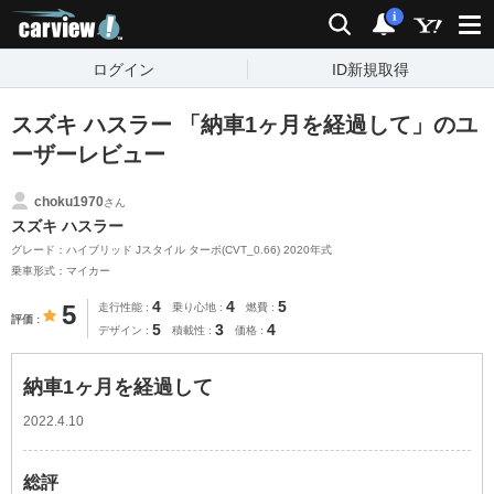
carview!
検索
通知
i
ログイン
ID新規取得
スズキ ハスラー 「納車1ヶ月を経過して」のユ
ーザーレビュー
choku1970
さん
スズキ ハスラー
グレード：ハイブリッド Jスタイル ターボ(CVT_0.66) 2020年式
乗車形式：マイカー
4
4
5
5
走行性能
乗り心地
燃費
評価
5
3
4
デザイン
積載性
価格
納車1ヶ月を経過して
2022.4.10
総評