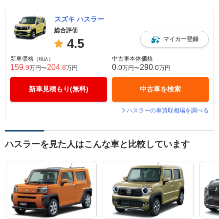
スズキ ハスラー
総合評価
マイカー登録
4.5
新車価格
中古車本体価格
（税込）
159
204
0
290
.9
.8
.0
.0
万円〜
万円
万円〜
万円
新車見積もり(無料)
中古車を検索
ハスラーの車買取相場を調べる
ハスラーを見た人はこんな車と比較しています