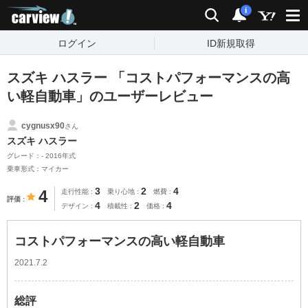
carview!
検索
通知
i
ログイン
ID新規取得
スズキ ハスラー 「コストパフォーマンスの高
い軽自動車」のユーザーレビュー
cygnusx90
さん
スズキ ハスラー
グレード：- 2016年式
乗車形式：マイカー
3
2
4
4
走行性能
乗り心地
燃費
評価
4
2
4
デザイン
積載性
価格
コストパフォーマンスの高い軽自動車
2021.7.2
総評