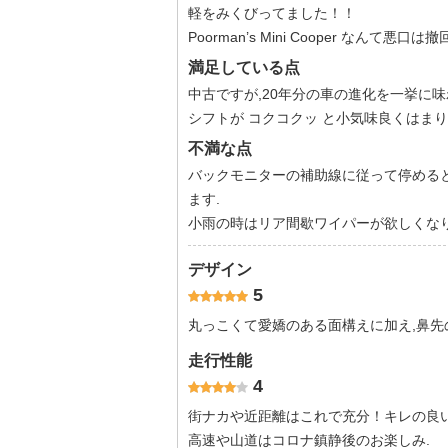
軽をみくびってました！！
Poorman’s Mini Cooper なんて悪口は撤
満足している点
中古ですが,20年分の車の進化を一挙に味
シフトが コクコクッ と小気味良くはま
不満な点
バックモニターの補助線に従って停める
ます.
小雨の時はリア間歇ワイパーが欲しくなり
デザイン
5
丸っこくて愛嬌のある面構えに加え,鼻先の ”
走行性能
4
街ナカや近距離はこれで充分！キレの良い
高速や山道はコロナ鎮静後のお楽しみ.