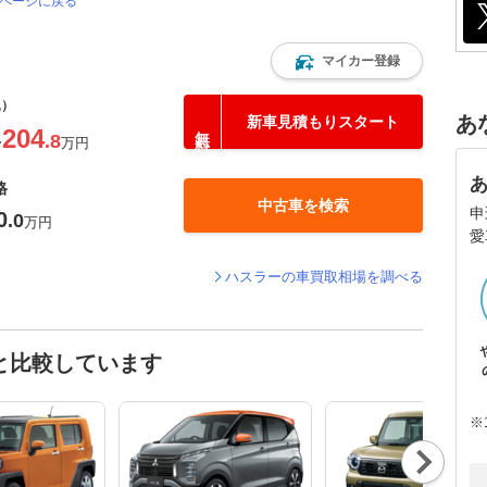
のページに戻る
マイカー登録
込）
あ
新車見積もりスタート
204
.8
〜
万円
格
中古車を検索
申
0
.0
万円
愛
ハスラーの車買取相場を調べる
と比較しています
※
Nex
t