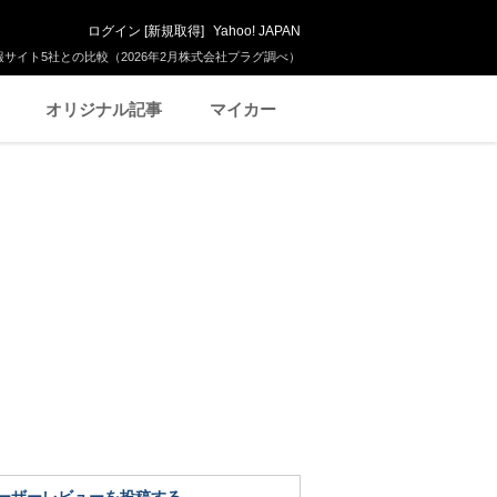
ログイン
[
新規取得
]
Yahoo! JAPAN
サイト5社との比較（2026年2月株式会社プラグ調べ）
オリジナル記事
マイカー