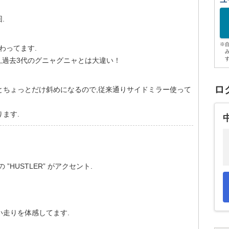
ユ
回.
※
わってます.
り,過去3代のグニャグニャとは大違い！
ロ
とちょっとだけ斜めになるので,従来通りサイドミラー使って
ます.
HUSTLER” がアクセント.
走りを体感してます.