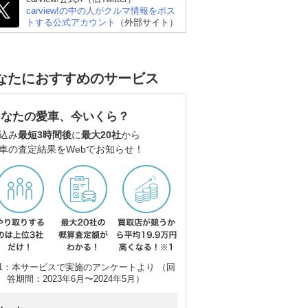
carview!の中の人がクルマ情報をポス
トする公式アカウント
（外部サイト）
なたにおすすめのサービス
あなたの愛車、今いくら？
込み
最短3時間後
に
最大20社
から
車の査定結果をWebでお知らせ！
1：本サービスで実施のアンケートより （回
答期間：2023年6月〜2024年5月）