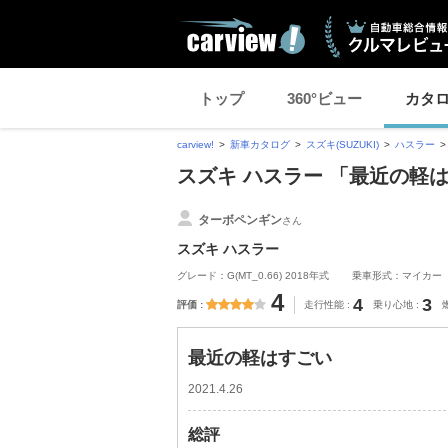
トップ
360°ビュー
カタ
carview!
新車カタログ
スズキ(SUZUKI)
ハスラー
スズキ ハスラー 「最近の軽
ターボペンギン
さん
スズキ ハスラー
グレード：G(MT_0.66) 2018年式
乗車形式：マイカー
4
4
3
評価
走行性能
乗り心地
最近の軽はすごい
2021.4.26
総評