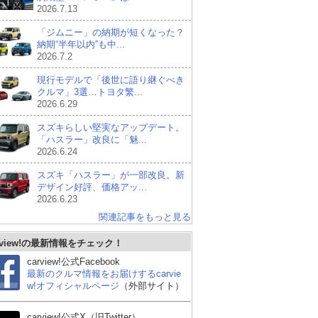
2026.7.13
「ジムニー」の納期が短くなった？
納期“半年以内”も中...
2026.7.2
現行モデルで「後世に語り継ぐべき
クルマ」3選…トヨタ繁...
2026.6.29
スズキらしい堅実なアップデート。
「ハスラー」改良に「魅...
2026.6.24
スズキ「ハスラー」が一部改良。新
デザイン好評、価格アッ...
2026.6.23
関連記事をもっと見る
rview!の最新情報をチェック！
carview!公式Facebook
最新のクルマ情報をお届けするcarvie
w!オフィシャルページ
（外部サイト）
carview!公式X（旧Twitter）