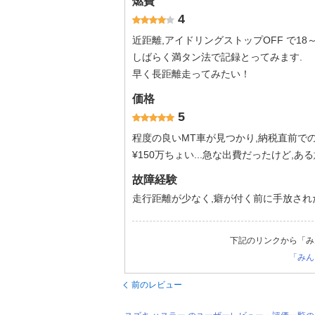
燃費
4
近距離,アイドリングストップOFF で18～20
しばらく満タン法で記録とってみます.
早く長距離走ってみたい！
価格
5
程度の良いMT車が見つかり,納税直前での
¥150万ちょい...急な出費だったけど,あ
故障経験
走行距離が少なく,癖が付く前に手放され
下記のリンクから「み
「みん
前のレビュー