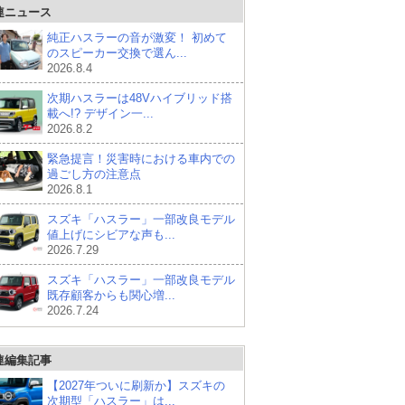
連ニュース
純正ハスラーの音が激変！ 初めて
のスピーカー交換で選ん...
2026.8.4
次期ハスラーは48Vハイブリッド搭
載へ!? デザイン一...
2026.8.2
緊急提言！災害時における車内での
過ごし方の注意点
2026.8.1
スズキ「ハスラー」一部改良モデル
値上げにシビアな声も...
2026.7.29
スズキ「ハスラー」一部改良モデル
既存顧客からも関心増...
2026.7.24
連編集記事
【2027年ついに刷新か】スズキの
次期型「ハスラー」は...