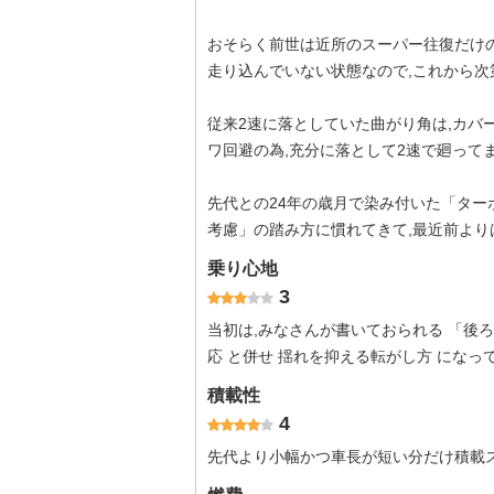
おそらく前世は近所のスーパー往復だけの
走り込んでいない状態なので,これから次
従来2速に落としていた曲がり角は,カバ
ワ回避の為,充分に落として2速で廻ってま
先代との24年の歳月で染み付いた「ター
考慮」の踏み方に慣れてきて,最近前より
乗り心地
3
当初は,みなさんが書いておられる 「後ろ
応 と併せ 揺れを抑える転がし方 になっ
積載性
4
先代より小幅かつ車長が短い分だけ積載ス