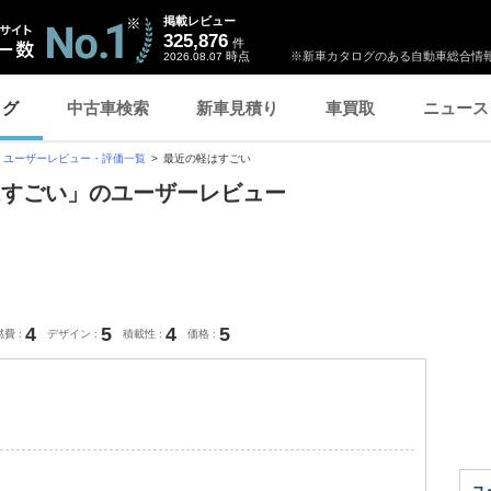
掲載レビュー
325,876
件
時点
※新車カタログのある自動車総合情報
2026.08.07
ログ
中古車検索
新車見積り
車買取
ニュース
ユーザーレビュー・評価一覧
最近の軽はすごい
はすごい」のユーザーレビュー
4
5
4
5
燃費
デザイン
積載性
価格