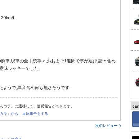
km/ℓ.
廃車,現車の全手続等々,おおよそ1週間で事が運び,諸々含め
る意味ラッキーでした.
たようで,異音含め何も無さそうです.
んカラ」に遷移して、違反報告ができます。
ca
カラ」から、違反報告をする
次のレビュー