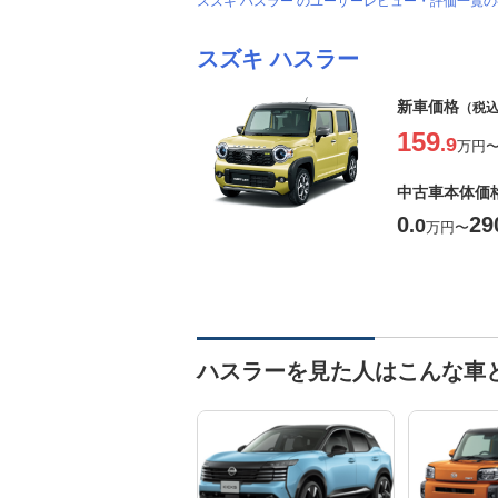
スズキ ハスラー のユーザーレビュー・評価一覧
スズキ ハスラー
新車価格
（税
159
.9
万円
中古車本体価
0
29
.0
万円
〜
ハスラーを見た人はこんな車