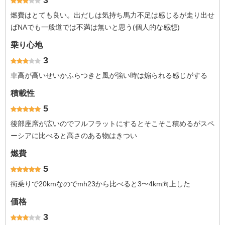
3
燃費はとても良い。出だしは気持ち馬力不足は感じるが走り出せ
ばNAでも一般道では不満は無いと思う(個人的な感想)
乗り心地
3
車高が高いせいかふらつきと風が強い時は煽られる感じがする
積載性
5
後部座席が広いのでフルフラットにするとそこそこ積めるがスペ
ーシアに比べると高さのある物はきつい
燃費
5
街乗りで20kmなのでmh23から比べると3〜4km向上した
価格
3