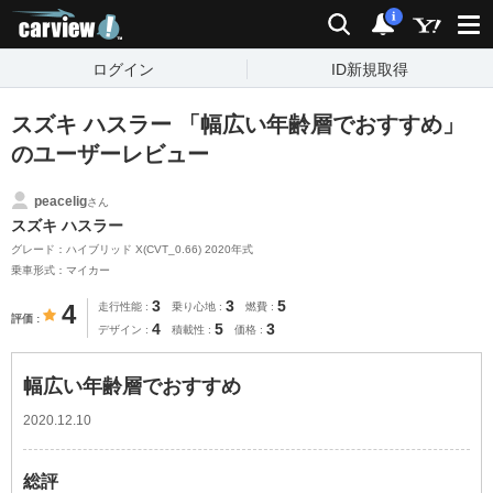
carview!
検索
通知
i
ログイン
ID新規取得
スズキ ハスラー 「幅広い年齢層でおすすめ」
のユーザーレビュー
peacelig
さん
スズキ ハスラー
グレード：ハイブリッド X(CVT_0.66) 2020年式
乗車形式：マイカー
3
3
5
4
走行性能
乗り心地
燃費
評価
4
5
3
デザイン
積載性
価格
幅広い年齢層でおすすめ
2020.12.10
総評