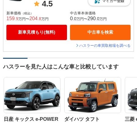
マイカー登録
4.5
新車価格
中古車本体価格
（税込）
159
204
0
290
.9
.8
.0
.0
万円〜
万円
万円〜
万円
新車見積もり(無料)
中古車を検索
ハスラーの車買取相場を調べる
ハスラーを見た人はこんな車と比較しています
日産 キックス e-POWER
ダイハツ タフト
三菱 