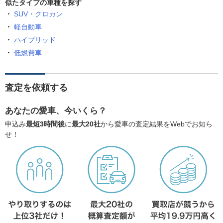
似たタイプの車種を探す
SUV・クロカン
軽自動車
ハイブリッド
低燃費車
査定を依頼する
あなたの愛車、今いくら？
申込み
最短3時間後
に
最大20社
から愛車の査定結果をWebでお知ら
せ！