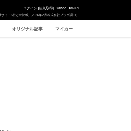
ログイン
[
新規取得
]
Yahoo! JAPAN
サイト5社との比較（2026年2月株式会社プラグ調べ）
オリジナル記事
マイカー