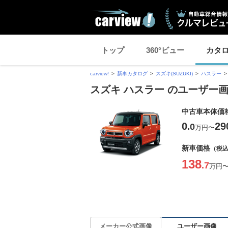
トップ
360°ビュー
カタ
carview!
新車カタログ
スズキ(SUZUKI)
ハスラー
スズキ ハスラー のユーザー
中古車本体価
0
29
.0
万円
〜
新車価格
（税
138
.7
万円
ユーザー画像
メーカー公式画像