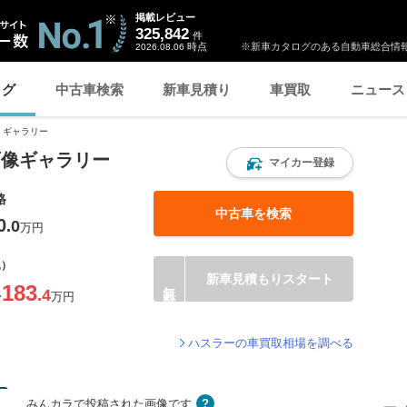
掲載レビュー
325,842
件
時点
※新車カタログのある自動車総合情報
2026.08.06
ログ
中古車検索
新車見積り
車買取
ニュース
ギャラリー
画像ギャラリー
マイカー登録
格
中古車を検索
0
.0
万円
込）
新車見積もりスタート
183
.4
〜
万円
ハスラーの車買取相場を調べる
みんカラで投稿された画像です