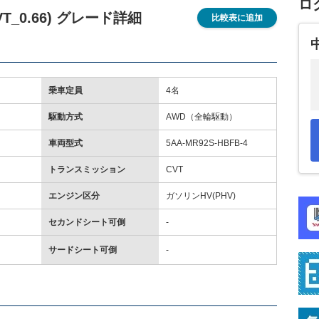
ロ
T_0.66) グレード詳細
比較表に追加
乗車定員
4名
駆動方式
AWD（全輪駆動）
車両型式
5AA-MR92S-HBFB-4
トランスミッション
CVT
エンジン区分
ガソリンHV(PHV)
セカンドシート可倒
-
サードシート可倒
-