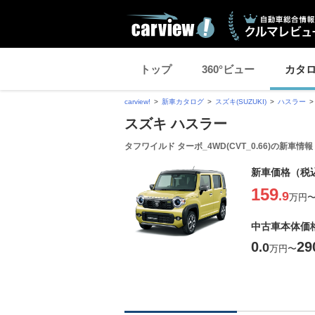
トップ
360°ビュー
カタ
carview!
新車カタログ
スズキ(SUZUKI)
ハスラー
スズキ ハスラー
タフワイルド ターボ_4WD(CVT_0.66)の新車情
新車価格（税
159
.9
万円
中古車本体価
0
29
.0
万円
〜