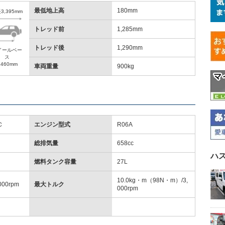
最低地上高
180mm
3,395mm
トレッド前
1,285mm
トレッド後
1,290mm
イールベー
ス
,460mm
車両重量
900kg
Ｃ
エンジン型式
R06A
総排気量
658cc
ハ
燃料タンク容量
27L
10.0kg・m（98N・m）/3,
000rpm
最大トルク
000rpm