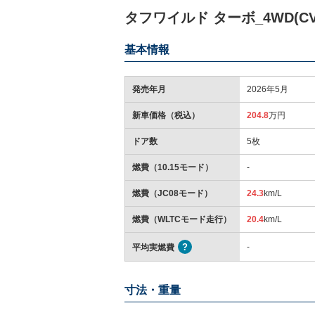
タフワイルド ターボ_4WD(CV
基本情報
発売年月
2026年5月
新車価格（税込）
204.8
万円
ドア数
5枚
燃費（10.15モード）
-
燃費（JC08モード）
24.3
km/L
燃費（WLTCモード走行）
20.4
km/L
-
平均実燃費
寸法・重量