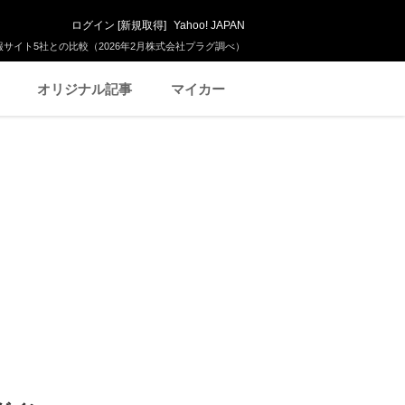
ログイン
[
新規取得
]
Yahoo! JAPAN
サイト5社との比較（2026年2月株式会社プラグ調べ）
オリジナル記事
マイカー