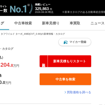
掲載レビュー
325,863
件
時点
※新車カタログのある自動車総合情報
2026.08.06
ログ
中古車検索
新車見積り
車買取
ニュース
タフワイルド ターボ_4WD(CVT_0.66)の新車情報・カタログ
マイカー登録
報・カタログ
込）
新車見積もりスタート
204
.8
〜
万円
格
中古車を検索
0
.0
万円
買取価格を調べる