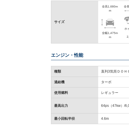
全高1,680m
全長
m
サイズ
ホ
全幅1,475m
2
m
エンジン・性能
種類
直列3気筒ＤＯＨ
過給機
ターボ
使用燃料
レギュラー
最高出力
64ps（47kw）/6,
最小回転半径
4.6m